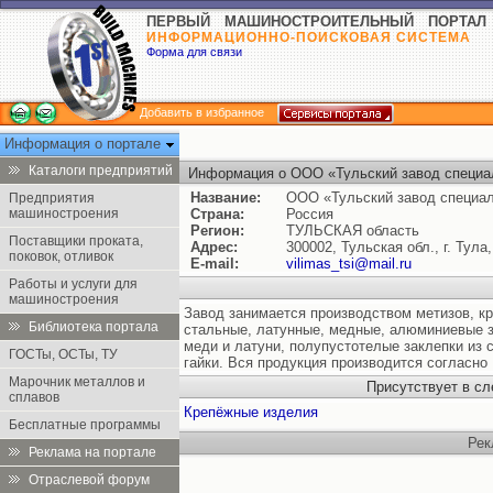
ПЕРВЫЙ МАШИНОСТРОИТЕЛЬНЫЙ ПОРТАЛ
ИНФОРМАЦИОННО-ПОИСКОВАЯ СИСТЕМА
Форма для связи
Добавить в избранное
Информация о портале
Каталоги предприятий
Информация о ООО «Тульский завод специа
Название:
ООО «Тульский завод специа
Предприятия
машиностроения
Страна:
Россия
Регион:
ТУЛЬСКАЯ область
Поставщики проката,
Адрес:
300002, Тульская обл., г. Тула
поковок, отливок
E-mail:
vilimas_tsi@mail.ru
Работы и услуги для
машиностроения
Завод занимается производством метизов, кр
Библиотека портала
стальные, латунные, медные, алюминиевые з
меди и латуни, полупустотелые заклепки из с
ГОСТы, ОСТы, ТУ
гайки. Вся продукция производится согласно
Марочник металлов и
Присутствует в с
сплавов
Крепёжные изделия
Бесплатные программы
Рек
Реклама на портале
Отраслевой форум