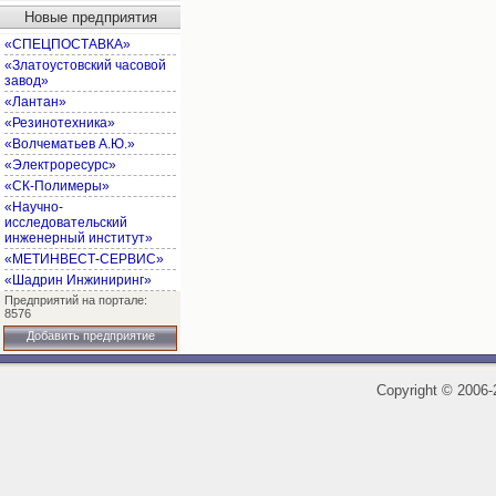
Новые предприятия
«СПЕЦПОСТАВКА»
«Златоустовский часовой
завод»
«Лантан»
«Резинотехника»
«Волчематьев А.Ю.»
«Электроресурс»
«СК-Полимеры»
«Научно-
исследовательский
инженерный институт»
«МЕТИНВЕСТ-СЕРВИС»
«Шадрин Инжиниринг»
Предприятий на портале:
8576
Добавить предприятие
Copyright
©
2006-2