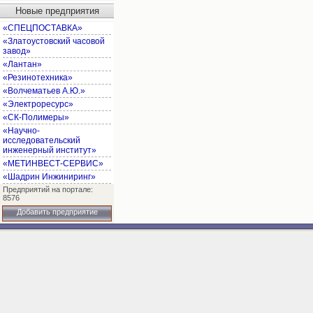
Новые предприятия
«СПЕЦПОСТАВКА»
«Златоустовский часовой
завод»
«Лантан»
«Резинотехника»
«Волчематьев А.Ю.»
«Электроресурс»
«СК-Полимеры»
«Научно-
исследовательский
инженерный институт»
«МЕТИНВЕСТ-СЕРВИС»
«Шадрин Инжиниринг»
Предприятий на портале:
8576
Добавить предприятие