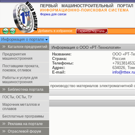
ПЕРВЫЙ МАШИНОСТРОИТЕЛЬНЫЙ ПОРТАЛ
ИНФОРМАЦИОННО-ПОИСКОВАЯ СИСТЕМА
Форма для связи
Добавить в избранное
Информация о портале
Каталоги предприятий
Информация о ООО «РТ-Технология»
Название:
ООО «РТ-Те
Предприятия
машиностроения
Страна:
Россия
Телефоны:
+791381453
Поставщики проката,
Адрес:
634026, Том
поковок, отливок
E-mail:
info@rttex.ru
Работы и услуги для
машиностроения
производство материалов электромагнитной 
Библиотека портала
ГОСТы, ОСТы, ТУ
Марочник металлов и
сплавов
Бесплатные программы
Реклама на портале
Отраслевой форум