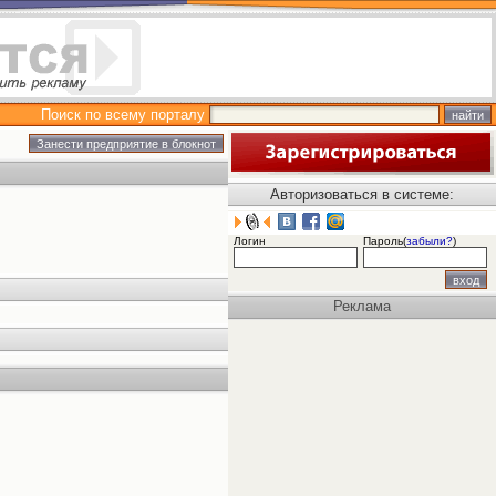
Поиск по всему порталу
Авторизоваться в системе:
Логин
Пароль(
забыли?
)
Реклама