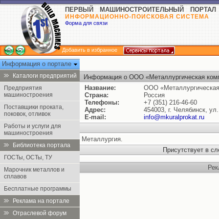
ПЕРВЫЙ МАШИНОСТРОИТЕЛЬНЫЙ ПОРТАЛ
ИНФОРМАЦИОННО-ПОИСКОВАЯ СИСТЕМА
Форма для связи
Добавить в избранное
Информация о портале
Каталоги предприятий
Информация о ООО «Металлургическая комп
Название:
ООО «Металлургическая
Предприятия
машиностроения
Страна:
Россия
Телефоны:
+7 (351) 216-46-60
Поставщики проката,
Адрес:
454003, г. Челябинск, ул
поковок, отливок
E-mail:
info@mkuralprokat.ru
Работы и услуги для
машиностроения
Металлургия.
Библиотека портала
Присутствует в с
ГОСТы, ОСТы, ТУ
Рек
Марочник металлов и
сплавов
Бесплатные программы
Реклама на портале
Отраслевой форум