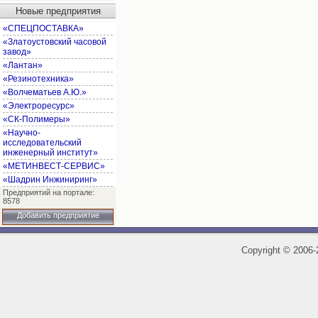
Новые предприятия
«СПЕЦПОСТАВКА»
«Златоустовский часовой
завод»
«Лантан»
«Резинотехника»
«Волчематьев А.Ю.»
«Электроресурс»
«СК-Полимеры»
«Научно-
исследовательский
инженерный институт»
«МЕТИНВЕСТ-СЕРВИС»
«Шадрин Инжиниринг»
Предприятий на портале:
8578
Добавить предприятие
Copyright
©
2006-2