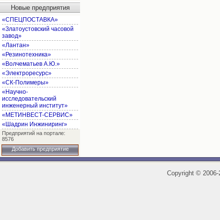
Новые предприятия
«СПЕЦПОСТАВКА»
«Златоустовский часовой
завод»
«Лантан»
«Резинотехника»
«Волчематьев А.Ю.»
«Электроресурс»
«СК-Полимеры»
«Научно-
исследовательский
инженерный институт»
«МЕТИНВЕСТ-СЕРВИС»
«Шадрин Инжиниринг»
Предприятий на портале:
8576
Добавить предприятие
Copyright
©
2006-2