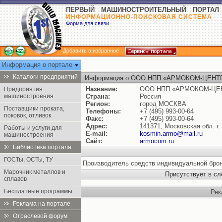
ПЕРВЫЙ МАШИНОСТРОИТЕЛЬНЫЙ ПОРТАЛ
ИНФОРМАЦИОННО-ПОИСКОВАЯ СИСТЕМА
Форма для связи
Добавить в избранное
Информация о портале
Каталоги предприятий
Информация о ООО НПП «АРМОКОМ-ЦЕНТ
Название:
ООО НПП «АРМОКОМ-ЦЕ
Предприятия
машиностроения
Страна:
Россия
Регион:
город МОСКВА
Поставщики проката,
Телефоны:
+7 (495) 993-00-64
поковок, отливок
Факс:
+7 (495) 993-00-64
Адрес:
141371, Московская обл. г.
Работы и услуги для
E-mail:
kosmin.armo@mail.ru
машиностроения
Сайт:
armocom.ru
Библиотека портала
ГОСТы, ОСТы, ТУ
Производитель средств индивидуальной бро
Марочник металлов и
Присутствует в с
сплавов
Бесплатные программы
Рек
Реклама на портале
Отраслевой форум