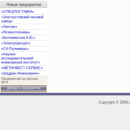
Новые предприятия
«СПЕЦПОСТАВКА»
«Златоустовский часовой
завод»
«Лантан»
«Резинотехника»
«Волчематьев А.Ю.»
«Электроресурс»
«СК-Полимеры»
«Научно-
исследовательский
инженерный институт»
«МЕТИНВЕСТ-СЕРВИС»
«Шадрин Инжиниринг»
Предприятий на портале:
8578
Добавить предприятие
Copyright
©
2006-2