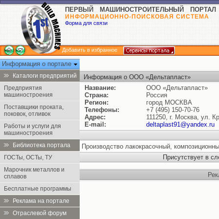
ПЕРВЫЙ МАШИНОСТРОИТЕЛЬНЫЙ ПОРТАЛ
ИНФОРМАЦИОННО-ПОИСКОВАЯ СИСТЕМА
Форма для связи
Добавить в избранное
Информация о портале
Каталоги предприятий
Информация о ООО «Дельтапласт»
Название:
ООО «Дельтапласт»
Предприятия
машиностроения
Страна:
Россия
Регион:
город МОСКВА
Поставщики проката,
Телефоны:
+7 (495) 150-70-76
поковок, отливок
Адрес:
111250, г. Москва, ул. 
E-mail:
deltaplast91@yandex.ru
Работы и услуги для
машиностроения
Библиотека портала
Производство лакокрасочный, композиционны
Присутствует в с
ГОСТы, ОСТы, ТУ
Марочник металлов и
Рек
сплавов
Бесплатные программы
Реклама на портале
Отраслевой форум