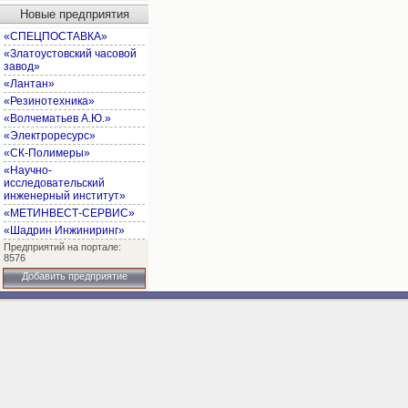
Новые предприятия
«СПЕЦПОСТАВКА»
«Златоустовский часовой
завод»
«Лантан»
«Резинотехника»
«Волчематьев А.Ю.»
«Электроресурс»
«СК-Полимеры»
«Научно-
исследовательский
инженерный институт»
«МЕТИНВЕСТ-СЕРВИС»
«Шадрин Инжиниринг»
Предприятий на портале:
8576
Добавить предприятие