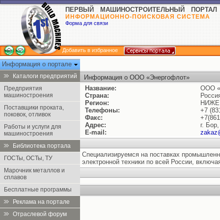
ПЕРВЫЙ МАШИНОСТРОИТЕЛЬНЫЙ ПОРТАЛ
ИНФОРМАЦИОННО-ПОИСКОВАЯ СИСТЕМА
Форма для связи
Добавить в избранное
Информация о портале
Каталоги предприятий
Информация о ООО «Энергофлот»
Название:
ООО «
Предприятия
машиностроения
Страна:
Росси
Регион:
НИЖЕ
Поставщики проката,
Телефоны:
+7 (83
поковок, отливок
Факс:
+7(861
Адрес:
г. Бор
Работы и услуги для
E-mail:
zakaz
машиностроения
Библиотека портала
Специализируемся на поставках промышленно
ГОСТы, ОСТы, ТУ
электронной техники по всей России, включ
Марочник металлов и
сплавов
Бесплатные программы
Реклама на портале
Отраслевой форум