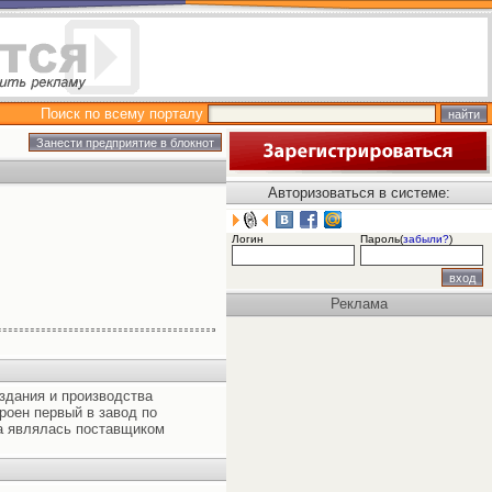
Поиск по всему порталу
Авторизоваться в системе:
Логин
Пароль(
забыли?
)
Реклама
здания и производства
роен первый в завод по
ма являлась поставщиком