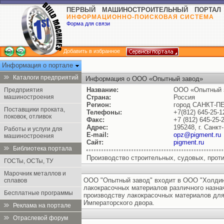
ПЕРВЫЙ МАШИНОСТРОИТЕЛЬНЫЙ ПОРТАЛ
ИНФОРМАЦИОННО-ПОИСКОВАЯ СИСТЕМА
Форма для связи
Добавить в избранное
Информация о портале
Каталоги предприятий
Информация о ООО «Опытный завод»
Название:
ООО «Опытный 
Предприятия
машиностроения
Страна:
Россия
Регион:
город САНКТ-П
Поставщики проката,
Телефоны:
+7(812) 645-25-1
поковок, отливок
Факс:
+7 (812) 645-25-
Адрес:
195248, г. Санк
Работы и услуги для
E-mail:
opz@pigment.ru
машиностроения
Сайт:
pigment.ru
Библиотека портала
Производство строительных, судовых, прот
ГОСТы, ОСТы, ТУ
Марочник металлов и
ООО "Опытный завод" входит в ООО "Холдинг
сплавов
лакокрасочных материалов различного назнач
Бесплатные программы
производству лакокрасочных материалов для
Императорского двора.
Реклама на портале
Отраслевой форум