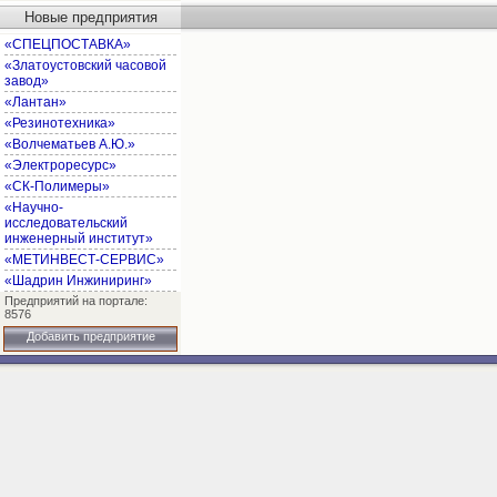
Новые предприятия
«СПЕЦПОСТАВКА»
«Златоустовский часовой
завод»
«Лантан»
«Резинотехника»
«Волчематьев А.Ю.»
«Электроресурс»
«СК-Полимеры»
«Научно-
исследовательский
инженерный институт»
«МЕТИНВЕСТ-СЕРВИС»
«Шадрин Инжиниринг»
Предприятий на портале:
8576
Добавить предприятие