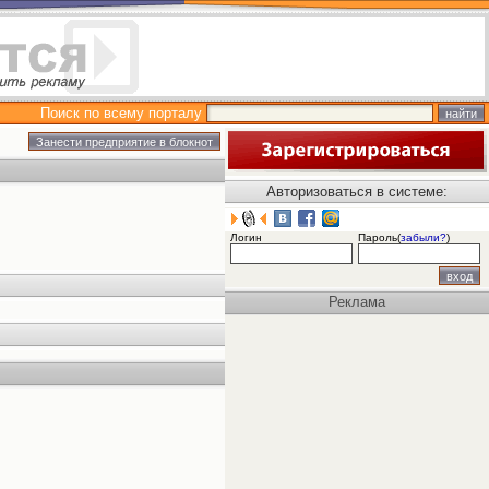
Поиск по всему порталу
Авторизоваться в системе:
Логин
Пароль(
забыли?
)
Реклама