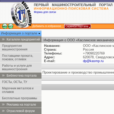
ПЕРВЫЙ МАШИНОСТРОИТЕЛЬНЫЙ ПОРТАЛ
ИНФОРМАЦИОННО-ПОИСКОВАЯ СИСТЕМА
Форма для связи
Добавить в избранное
Информация о портале
Каталоги предприятий
Информация о ООО «Каслинское механическ
Название:
ООО «Каслинское м
Предприятия
машиностроения
Страна:
Россия
Телефоны:
+79090220769
Поставщики проката,
Адрес:
620078, Свердловска
поковок, отливок
E-mail:
dp@kasmp.ru
Работы и услуги для
машиностроения
Проектирование и производство промышленн
Библиотека портала
ГОСТы, ОСТы, ТУ
Марочник металлов и
сплавов
Бесплатные программы
Реклама на портале
Отраслевой форум