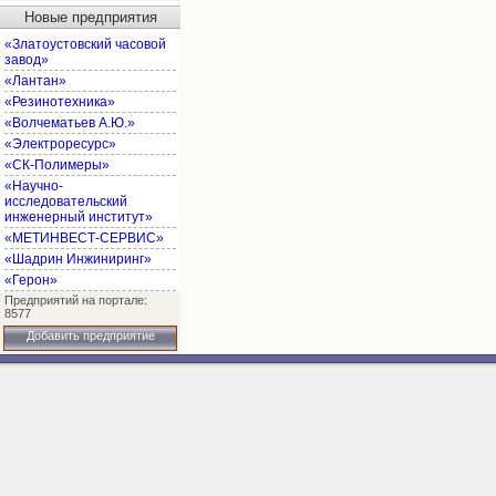
Новые предприятия
«Златоустовский часовой
завод»
«Лантан»
«Резинотехника»
«Волчематьев А.Ю.»
«Электроресурс»
«СК-Полимеры»
«Научно-
исследовательский
инженерный институт»
«МЕТИНВЕСТ-СЕРВИС»
«Шадрин Инжиниринг»
«Герон»
Предприятий на портале:
8577
Добавить предприятие