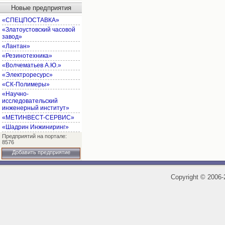
Новые предприятия
«СПЕЦПОСТАВКА»
«Златоустовский часовой
завод»
«Лантан»
«Резинотехника»
«Волчематьев А.Ю.»
«Электроресурс»
«СК-Полимеры»
«Научно-
исследовательский
инженерный институт»
«МЕТИНВЕСТ-СЕРВИС»
«Шадрин Инжиниринг»
Предприятий на портале:
8576
Добавить предприятие
Copyright
©
2006-2