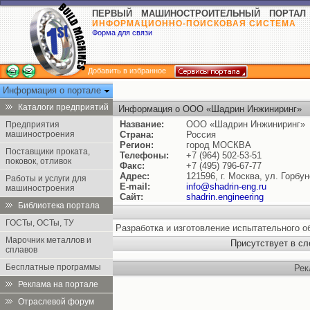
ПЕРВЫЙ МАШИНОСТРОИТЕЛЬНЫЙ ПОРТАЛ
ИНФОРМАЦИОННО-ПОИСКОВАЯ СИСТЕМА
Форма для связи
Добавить в избранное
Информация о портале
Каталоги предприятий
Информация о ООО «Шадрин Инжиниринг»
Название:
ООО «Шадрин Инжиниринг»
Предприятия
машиностроения
Страна:
Россия
Регион:
город МОСКВА
Поставщики проката,
Телефоны:
+7 (964) 502-53-51
поковок, отливок
Факс:
+7 (495) 796-67-77
Адрес:
121596, г. Москва, ул. Горбу
Работы и услуги для
E-mail:
info@shadrin-eng.ru
машиностроения
Сайт:
shadrin.engineering
Библиотека портала
ГОСТы, ОСТы, ТУ
Разработка и изготовление испытательного 
Марочник металлов и
Присутствует в с
сплавов
Бесплатные программы
Рек
Реклама на портале
Отраслевой форум