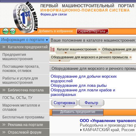
ПЕРВЫЙ МАШИНОСТРОИТЕЛЬНЫЙ ПОРТАЛ
ИНФОРМАЦИОННО-ПОИСКОВАЯ СИСТЕМА
Форма для связи
Добавить в избранное
Информация о портале
Ваше положение в каталоге машиностроения:
Каталоги предприятий
Каталог машиностроения
Оборудование для д
Предприятия
Оборудование для морского и речного промысла
машиностроения
Поставщики проката,
Оборудование для морского и речного пром
поковок, отливок
Оборудование для добычи морских
Работы и услуги для
водорослей
машиностроения
Оборудование для лова рыбы
Оборудование для ловли крабов и
Библиотека портала
ракообразных
ГОСТы, ОСТы, ТУ
Сортировка
Фильтр
Марочник металлов и
сплавов
Добавить предприятие
Бесплатные программы
ООО «Управление траловог
Реклама на портале
Рыбодобыча и производство р
КАМЧАТСКИЙ край, Россия
Отраслевой форум