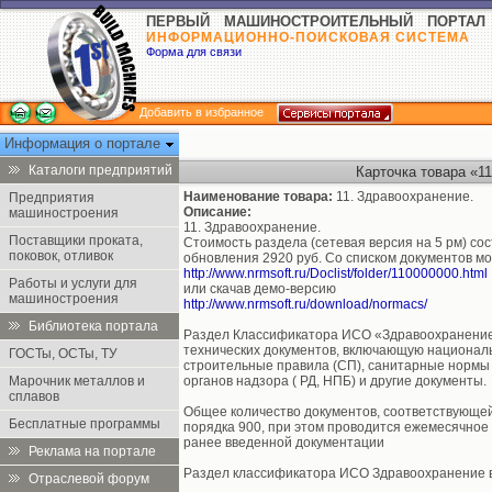
ПЕРВЫЙ МАШИНОСТРОИТЕЛЬНЫЙ ПОРТАЛ
ИНФОРМАЦИОННО-ПОИСКОВАЯ СИСТЕМА
Форма для связи
Добавить в избранное
Информация о портале
Каталоги предприятий
Карточка товара «11
Наименование товара:
11. Здравоохранение.
Предприятия
Описание:
машиностроения
11. Здравоохранение.
Поставщики проката,
Стоимость раздела (сетевая версия на 5 рм) со
поковок, отливок
обновления 2920 руб. Со списком документов м
http://www.nrmsoft.ru/Doclist/folder/110000000.html
Работы и услуги для
или скачав демо-версию
машиностроения
http://www.nrmsoft.ru/download/normacs/
Библиотека портала
Раздел Классификатора ИСО «Здравоохранение»
технических документов, включающую националь
ГОСТы, ОСТы, ТУ
строительные правила (СП), санитарные нормы 
Марочник металлов и
органов надзора ( РД, НПБ) и другие документы.
сплавов
Общее количество документов, соответствующе
Бесплатные программы
порядка 900, при этом проводится ежемесячное 
ранее введенной документации
Реклама на портале
Раздел классификатора ИСО Здравоохранение в
Отраслевой форум