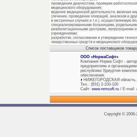
проведении диагностики, проверки работоспосо
медицинского оборудования;
ведение медицинской деятельности, включая хи
(лечение, проведение операций, анализов и дру
в экстренных случаях и т.п.), осуществляемую 
специализированными больницами, родильными
реабилитационными центрами, лепрозориями и
учреждениями;
разработке, согласовании и утверждении технол
лекарственных средств и медицинского оборудо
Список поставщиков товара
ООО «НормаСофт»
Компания Норма Софт - авто
предприятиям и организациям
республики Удмуртия комплек
обеспечения.
НИЖЕГОРОДСКАЯ область,
Тел.: (831) 2-100-100
Сайт:
www.nrmsoft.ru
/ E-mail:
Copyright
©
2006-2