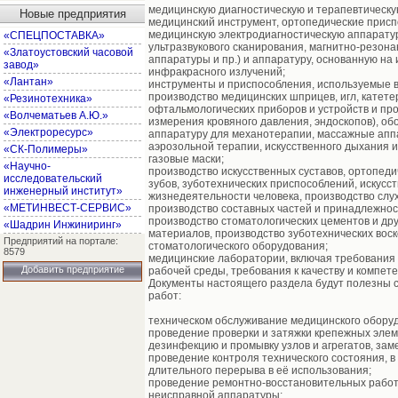
медицинскую диагностическую и терапевтическу
Новые предприятия
медицинский инструмент, ортопедические присп
медицинскую электродиагностическую аппаратур
«СПЕЦПОСТАВКА»
ультразвукового сканирования, магнитно-резон
«Златоустовский часовой
аппаратуры и пр.) и аппаратуру, основанную на
завод»
инфракрасного излучений;
«Лантан»
инструменты и приспособления, используемые в 
производство медицинских шприцев, игл, катете
«Резинотехника»
офтальмологических приборов и устройств и пр
«Волчематьев А.Ю.»
измерения кровяного давления, эндоскопов), об
«Электроресурс»
аппаратуру для механотерапии, массажные аппа
аэрозольной терапии, искусственного дыхания 
«СК-Полимеры»
газовые маски;
«Научно-
производство искусственных суставов, ортопеди
исследовательский
зубов, зуботехнических приспособлений, искусст
инженерный институт»
жизнедеятельности человека, производство слу
«МЕТИНВЕСТ-СЕРВИС»
производство составных частей и принадлежнос
производство стоматологических цементов и др
«Шадрин Инжиниринг»
материалов, производство зуботехнических воск
Предприятий на портале:
стоматологического оборудования;
8579
медицинские лаборатории, включая требовани
Добавить предприятие
рабочей среды, требования к качеству и компет
Документы настоящего раздела будут полезны 
работ:
техническом обслуживание медицинского оборуд
проведение проверки и затяжки крепежных элем
дезинфекцию и промывку узлов и агрегатов, зам
проведение контроля технического состояния, в
длительного перерыва в её использования;
проведение ремонтно-восстановительных работ,
неисправной аппаратуры;