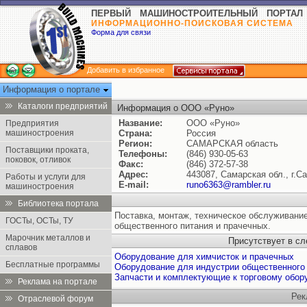
ПЕРВЫЙ МАШИНОСТРОИТЕЛЬНЫЙ ПОРТАЛ
ИНФОРМАЦИОННО-ПОИСКОВАЯ СИСТЕМА
Форма для связи
Добавить в избранное
Информация о портале
Каталоги предприятий
Информация о ООО «Руно»
Название:
ООО «Руно»
Предприятия
машиностроения
Страна:
Россия
Регион:
САМАРСКАЯ область
Поставщики проката,
Телефоны:
(846) 930-05-63
поковок, отливок
Факс:
(846) 372-57-38
Адрес:
443087, Самарская обл., г.С
Работы и услуги для
E-mail:
runo6363@rambler.ru
машиностроения
Библиотека портала
Поставка, монтаж, техническое обслуживани
ГОСТы, ОСТы, ТУ
общественного питания и прачечных.
Марочник металлов и
Присутствует в с
сплавов
Оборудование для химчисток и прачечных
Бесплатные программы
Оборудование для индустрии общественного
Запчасти и комплектующие к торговому обо
Реклама на портале
Рек
Отраслевой форум