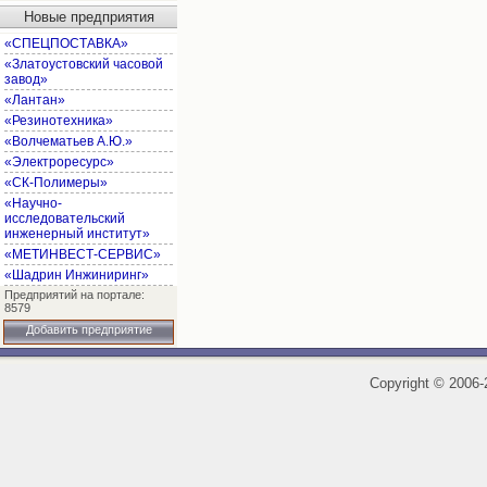
Новые предприятия
«СПЕЦПОСТАВКА»
«Златоустовский часовой
завод»
«Лантан»
«Резинотехника»
«Волчематьев А.Ю.»
«Электроресурс»
«СК-Полимеры»
«Научно-
исследовательский
инженерный институт»
«МЕТИНВЕСТ-СЕРВИС»
«Шадрин Инжиниринг»
Предприятий на портале:
8579
Добавить предприятие
Copyright
©
2006-2