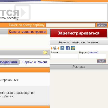
Поиск по всему порталу
Каталог машиностроения
Авторизоваться в системе:
Логин
Пароль(
забыли?
)
Предприятия
Сервис и Ремонт
Реклама
и прачечных.
омплекта и размещения
го белья.