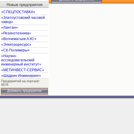
Новые предприятия
«СПЕЦПОСТАВКА»
«Златоустовский часовой
завод»
«Лантан»
«Резинотехника»
«Волчематьев А.Ю.»
«Электроресурс»
«СК-Полимеры»
«Научно-
исследовательский
инженерный институт»
«МЕТИНВЕСТ-СЕРВИС»
«Шадрин Инжиниринг»
Предприятий на портале:
8576
Добавить предприятие