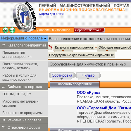
ПЕРВЫЙ МАШИНОСТРОИТЕЛЬНЫЙ ПОРТАЛ
ИНФОРМАЦИОННО-ПОИСКОВАЯ СИСТЕМА
Форма для связи
Добавить в избранное
Информация о портале
Ваше положение в каталоге машиностроения:
Каталоги предприятий
Каталог машиностроения
Оборудование для о
Предприятия
Оборудование для химчисток и прачечных
машиностроения
Поставщики проката,
Оборудование для химчисток и прачечных
поковок, отливок
Сортировка
Фильтр
Работы и услуги для
машиностроения
Добавить предприятие
Библиотека портала
ООО «Руно»
ГОСТы, ОСТы, ТУ
Поставка, монтаж, техническ
САМАРСКАЯ область, Росс
Марочник металлов и
сплавов
ООО «Торговый Дом "Вязь
Торговый Дом обеспечивает 
Бесплатные программы
оборудования для химчисток,
Реклама на портале
ПЕНЗЕНСКАЯ область, Рос
Отраслевой форум
Добавить предприятие