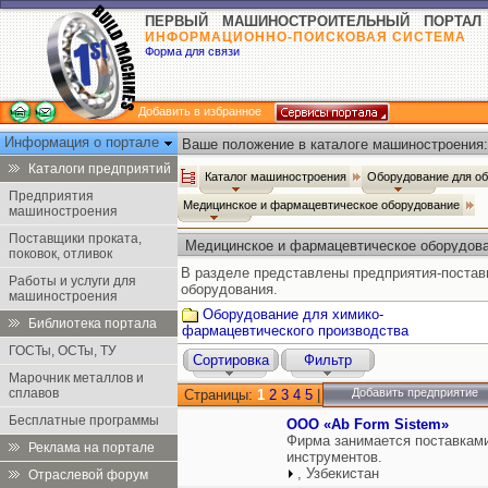
ПЕРВЫЙ МАШИНОСТРОИТЕЛЬНЫЙ ПОРТАЛ
ИНФОРМАЦИОННО-ПОИСКОВАЯ СИСТЕМА
Форма для связи
Добавить в избранное
Информация о портале
Ваше положение в каталоге машиностроения:
Каталоги предприятий
Каталог машиностроения
Оборудование для о
Предприятия
Медицинское и фармацевтическое оборудование
машиностроения
Поставщики проката,
Медицинское и фармацевтическое оборудов
поковок, отливок
В разделе представлены предприятия-постав
Работы и услуги для
оборудования.
машиностроения
Оборудование для химико-
Библиотека портала
фармацевтического производства
ГОСТы, ОСТы, ТУ
Сортировка
Фильтр
Марочник металлов и
сплавов
Добавить предприятие
Страницы:
1
2
3
4
5
|
Бесплатные программы
ООО «Ab Form Sistem»
Фирма занимается поставкам
Реклама на портале
инструментов.
, Узбекистан
Отраслевой форум