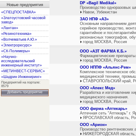
DP «Bagil Medikal»
Новые предприятия
Производство одноразовых ш
Навои, Узбекистан
«СПЕЦПОСТАВКА»
«Златоустовский часовой
ЗАО НПФ «АЗ»
завод»
Основным направлением деят
«Лантан»
серийное производство, монта
гарантийное и послегарантий
«Резинотехника»
резонансных томографов, обу
«Волчематьев А.Ю.»
город МОСКВА, Россия
«Электроресурс»
«СК-Полимеры»
ООО «АЗТ ФАРМА К.Б.»
Фармацевтические препараты
«Научно-
город МОСКВА, Россия
исследовательский
инженерный институт»
ООО НППФ «Альянс-Рем»
«МЕТИНВЕСТ-СЕРВИС»
Комплексное техническое обс
медицинской техники, промыш
«Шадрин Инжиниринг»
СТАВРОПОЛЬСКИЙ край, Р
Предприятий на портале:
8579
ООО «Апекс Мед»
Добавить предприятие
Разработка и изготовление х
медицинского назначения.
город МОСКВА, Россия
ООО фирма «Аптекарь»
Аптечная сеть "Аптекарь" г. 
ЯРОСЛАВСКАЯ область, Ро
ООО «Арион»
Производство рентгеновских 
НИЖЕГОРОДСКАЯ область,