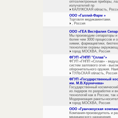
оптоэлектронные приборы, ла
излучателей пр
КАЛУЖСКАЯ область, Росс
ООО «Галлий-Фарм »
Торговля медикаментами.
, Россия
ООО «ГЕА Вестфалия Сепар
Мы производим сепараторы и 
более чем 3000 процессов и 
химии, фармацевтики, биотехн
технологии охраны окружающ
город МОСКВА, Россия
ФГУП «ГНПП "Сплав"»
ФГУП «ГНПП «Сплав» - ведущ
систем залпового огня - выс
оборонительного оружия. Наи
ТУЛЬСКАЯ область, Россия
ФГУП «Государственный ко
им. М.В.Хруничева»
Государственный космический
из лидеров по разработке и 
технологий как в России, так
Модернизация ракеты-носител
город МОСКВА, Россия
ООО «Гуанчжоуская компани
Компания-производитель и ра
медицинского назначения.