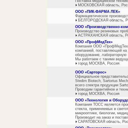
Поставка медицинской техник
МОСКОВСКАЯ область, Рос
ООО «ПИК-ФАРМА ЛЕК»
Фармацевтическое производс
БЕЛГОРОДСКАЯ область, Р
ООО «Производственно-ком
Производство резиновых проб
АСТРАХАНСКАЯ область, Р
ООО «ПрофМедТех»
Компания ООО «ПрофМедТех» 
компанией, поставляющей на
оборудование, лабораторную 
Мы работаем с такими ведущ
город МОСКВА, Россия
ООО «Сарторос»
Официальное представительств
Stedim Biotech, Sartorius Meс
всего спектра продукции Sart
Проводим гарантийное и техн
город МОСКВА, Россия
ООО «Технология и Оборудо
Кoмпания ТОСС является про
стекла, применяемых в светот
микрооптике, биологии, медиц
Производит на заказ и поста
САРАТОВСКАЯ область, Ро