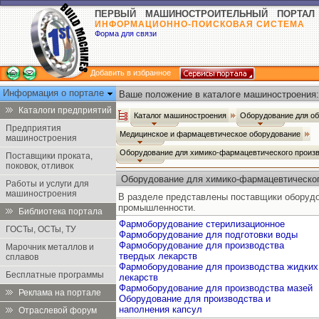
ПЕРВЫЙ МАШИНОСТРОИТЕЛЬНЫЙ ПОРТАЛ
ИНФОРМАЦИОННО-ПОИСКОВАЯ СИСТЕМА
Форма для связи
Добавить в избранное
Информация о портале
Ваше положение в каталоге машиностроения:
Каталоги предприятий
Каталог машиностроения
Оборудование для о
Предприятия
Медицинское и фармацевтическое оборудование
машиностроения
Оборудование для химико-фармацевтического произ
Поставщики проката,
поковок, отливок
Оборудование для химико-фармацевтическог
Работы и услуги для
машиностроения
В разделе представлены поставщики оборуд
промышленности.
Библиотека портала
Фармоборудование стерилизационное
ГОСТы, ОСТы, ТУ
Фармоборудование для подготовки воды
Фармоборудование для производства
Марочник металлов и
твердых лекарств
сплавов
Фармоборудование для производства жидких
Бесплатные программы
лекарств
Фармоборудование для производства мазей
Реклама на портале
Оборудование для производства и
наполнения капсул
Отраслевой форум