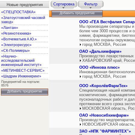
Сортировка
Фильтр
Новые предприятия
«СПЕЦПОСТАВКА»
Добавить предприятие
«Златоустовский часовой
ООО «ГЕА Вестфалия Сепар
завод»
Мы производим сепараторы и 
«Лантан»
более чем 3000 процессов и 
«Резинотехника»
химии, фармацевтики, биотехн
«Волчематьев А.Ю.»
технологии охраны окружающ
город МОСКВА, Россия
«Электроресурс»
«СК-Полимеры»
ОАО «Дальхимфарм»
Производство лекарственных 
«Научно-
ХАБАРОВСКИЙ край, Росси
исследовательский
инженерный институт»
ООО «Иннова плюс»
«МЕТИНВЕСТ-СЕРВИС»
Инновационная биотехнологич
«Шадрин Инжиниринг»
город МОСКВА, Россия
Предприятий на портале:
8576
ООО «КоролёвФармТех»
Специализация нашей компани
Добавить предприятие
косметических, фармацевтиче
пусконаладочных работ и да
протяжении всего срока экспл
МОСКОВСКАЯ область, Рос
ОАО «Новосибхимфарм»
Производство медпрепаратов,
НОВОСИБИРСКАЯ область,
ЗАО «НПК "ФАРМИНТЕХ"»