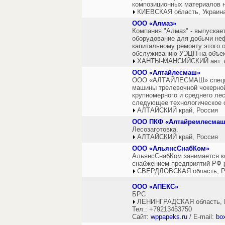
композиционных материалов н
КИЕВСКАЯ область, Украин
ООО «Алмаз»
Компания "Алмаз" - выпускае
оборудование для добычи неф
капитальному ремонту этого 
обслуживанию УЭЦН на объек
ХАНТЫ-МАНСИЙСКИЙ авт. ок
ООО «Алтайлесмаш»
ООО «АЛТАЙЛЕСМАШ» специал
машины трелевочной чокерно
крупномерного и среднего ле
следующее технологическое о
АЛТАЙСКИЙ край, Россия
ООО ПКФ «Алтайремлесмаш
Лесозаготовка.
АЛТАЙСКИЙ край, Россия
ООО «АльянсСнабКом»
АльянсСнабКом занимается к
снабжением предприятий РФ 
СВЕРДЛОВСКАЯ область, Р
ООО «АПЕКС»
БРС
ЛЕНИНГРАДСКАЯ область, 
Тел.: +79213453750
Сайт:
wppapeks.ru
/ E-mail:
bo