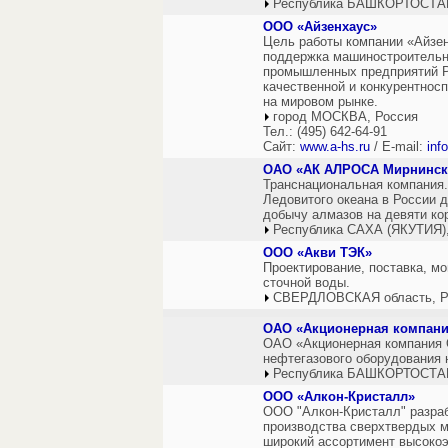
Республика БАШКОРТОСТАН
ООО «Айзенхаус»
Цель работы компании «Айзен
поддержка машиностроительн
промышленных предприятий Р
качественной и конкурентносп
на мировом рынке.
город МОСКВА, Россия
Тел.: (495) 642-64-91
Сайт:
www.a-hs.ru
/ E-mail:
inf
ОАО «АК АЛРОСА Мирнинска
Транснациональная компания.
Ледовитого океана в России 
добычу алмазов на девяти ко
Республика САХА (ЯКУТИЯ),
ООО «Акви ТЭК»
Проектирование, поставка, м
сточной воды.
СВЕРДЛОВСКАЯ область, Р
ОАО «Акционерная компан
ОАО «Акционерная компания 
нефтегазового оборудования 
Республика БАШКОРТОСТАН
ООО «Алкон-Кристалл»
ООО "Алкон-Кристалл" разра
производства сверхтвердых м
широкий ассортимент высоко