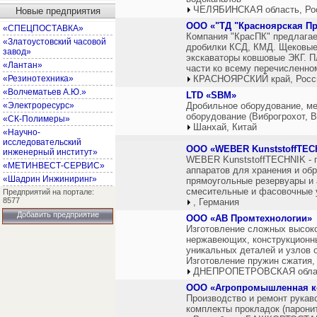
ЧЕЛЯБИНСКАЯ область, Ро
Новые предприятия
ООО «"ТД "Красноярская П
«СПЕЦПОСТАВКА»
Компания "КрасПК" предлагае
«Златоустовский часовой
дробилки КСД, КМД. Щековы
завод»
экскаваторы ковшовые ЭКГ. П
«Лантан»
части ко всему перечисленно
«Резинотехника»
КРАСНОЯРСКИЙ край, Росс
«Волчематьев А.Ю.»
LTD «SBM»
«Электроресурс»
Дробильное оборудование, ме
оборудование (Виброгрохот, В
«СК-Полимеры»
Шанхай, Китай
«Научно-
исследовательский
ООО «WEBER KunststoffTEC
инженерный институт»
WEBER KunststoffTECHNIK - п
«МЕТИНВЕСТ-СЕРВИС»
аппаратов для хранения и обр
«Шадрин Инжиниринг»
прямоугольные резервуары и 
смесительные и фасовочные у
Предприятий на портале:
8577
, Германия
Добавить предприятие
ООО «АВ Промтехнологии»
Изготовление сложных высоко
нержавеющих, конструкционны
уникальных деталей и узлов 
Изготовление пружин сжатия,
ДНЕПРОПЕТРОВСКАЯ облас
ООО «Агропромышленная к
Производство и ремонт рукав
комплекты прокладок (парони