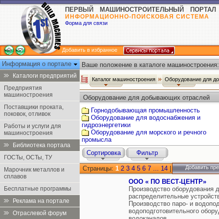
ПЕРВЫЙ МАШИНОСТРОИТЕЛЬНЫЙ ПОРТАЛ
ИНФОРМАЦИОННО-ПОИСКОВАЯ СИСТЕМА
Форма для связи
Добавить в избранное
Информация о портале
Ваше положение в каталоге машиностроения:
Каталоги предприятий
Каталог машиностроения
Оборудование для д
Предприятия
машиностроения
Оборудование для добывающих отраслей
Поставщики проката,
Горнодобывающая промышленность
поковок, отливок
Оборудование для водоснабжения и
гидроэнергетики
Работы и услуги для
Оборудование для морского и речного
машиностроения
промысла
Библиотека портала
Сортировка
Фильтр
ГОСТы, ОСТы, ТУ
Добавить пр
Страницы:
1
2
3
4
5
6
7
...
14
|
Марочник металлов и
сплавов
ООО « ПО ВЕСТ-ЦЕНТР»
Бесплатные программы
Производство оборудования д
распределительные устройст
Реклама на портале
Производство паро- и водопод
водоподготовительного обор
Отраслевой форум
водоканалов