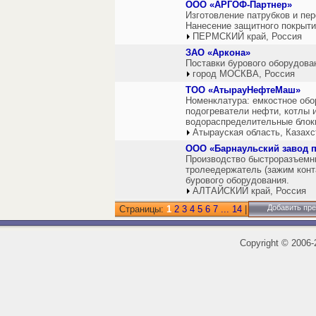
ООО «АРГОФ-Партнер»
Изготовление патрубков и пе
Нанесение защитного покрыт
ПЕРМСКИЙ край, Россия
ЗАО «Аркона»
Поставки бурового оборудова
город МОСКВА, Россия
ТОО «АтырауНефтеМаш»
Номенклатура: емкостное обор
подогреватели нефти, котлы и
водораспределительные блок
Атырауская область, Казахс
ООО «Барнаульский завод 
Производство быстроразъемны
тролеедержатель (зажим конта
бурового оборудования.
АЛТАЙСКИЙ край, Россия
Добавить пр
Страницы:
1
2
3
4
5
6
7
...
14
|
Copyright
©
2006-2