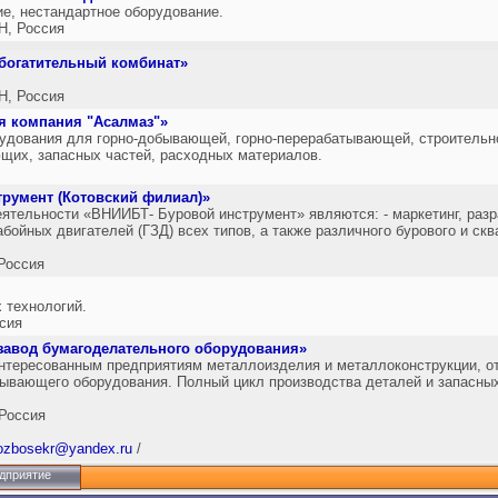
е, нестандартное оборудование.
, Россия
богатительный комбинат»
, Россия
 компания "Асалмаз"»
рудования для горно-добывающей, горно-перерабатывающей, строительн
щих, запасных частей, расходных материалов.
румент (Котовский филиал)»
тельности «ВНИИБТ- Буровой инструмент» являются: - маркетинг, разра
бойных двигателей (ГЗД) всех типов, а также различного бурового и скв
Россия
 технологий.
сия
завод бумагоделательного оборудования»
тересованным предприятиям металлоизделия и металлоконструкции, отл
ывающего оборудования. Полный цикл производства деталей и запасных
Россия
ozbosekr@yandex.ru
/
дприятие