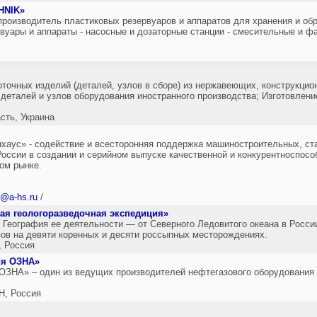
HNIK»
роизводитель пластиковых резервуаров и аппаратов для хранения и обр
вуары и аппараты - насосные и дозаторные станции - смесительные и фа
точных изделий (деталей, узлов в сборе) из нержавеющих, конструкцио
деталей и узлов оборудования иностранного производства; Изготовлени
ть, Украина
хаус» - содействие и всесторонняя поддержка машиностроительных, ст
ссии в создании и серийном выпуске качественной и конкурентноспособ
ом рынке.
o@a-hs.ru
/
я геологоразведочная экспедиция»
 География ее деятельности — от Северного Ледовитого океана в Росси
ов на девяти коренных и десяти россыпных месторождениях.
 Россия
ия ОЗНА»
ЗНА» – один из ведущих производителей нефтегазового оборудования 
, Россия