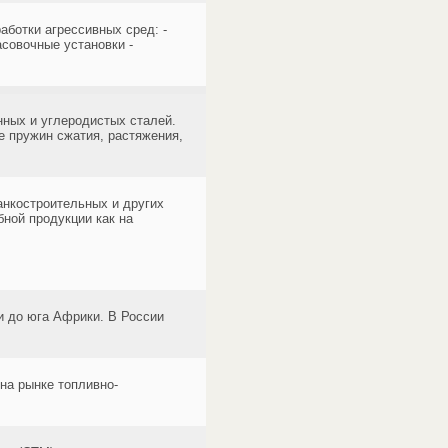
аботки агрессивных сред: -
совочные установки -
нных и углеродистых сталей.
е пружин сжатия, растяжения,
анкостроительных и других
ной продукции как на
и до юга Африки. В России
на рынке топливно-