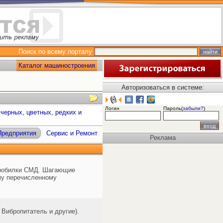
Поиск по всему порталу
Каталог машиностроения
Авторизоваться в системе:
Логин
Пароль(
забыли?
)
черных, цветных, редких и
Предприятия
Сервис и Ремонт
Реклама
дробилки СМД. Шагающие
му перечисленному
Вибропитатель и другие).