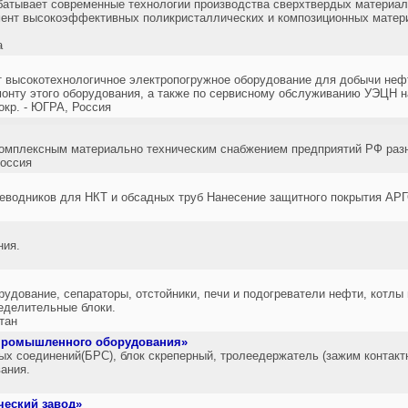
атывает современные технологии производства сверхтвердых материало
мент высокоэффективных поликристаллических и композиционных матери
а
т высокотехнологичное электропогружное оборудование для добычи нефт
онту этого оборудования, а также по сервисному обслуживанию УЭЦН н
р. - ЮГРА, Россия
омплексным материально техническим снабжением предприятий РФ раз
оссия
реводников для НКТ и обсадных труб Нанесение защитного покрытия АР
ния.
удование, сепараторы, отстойники, печи и подогреватели нефти, котлы 
еделительные блоки.
тан
промышленного оборудования»
х соединений(БРС), блок скреперный, тролеедержатель (зажим контактно
ания.
ческий завод»