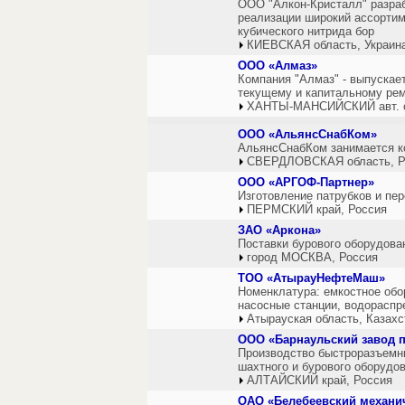
ООО "Алкон-Кристалл" разраб
реализации широкий ассорти
кубического нитрида бор
КИЕВСКАЯ область, Украин
ООО «Алмаз»
Компания "Алмаз" - выпускае
текущему и капитальному рем
ХАНТЫ-МАНСИЙСКИЙ авт. ок
ООО «АльянсСнабКом»
АльянсСнабКом занимается к
СВЕРДЛОВСКАЯ область, Р
ООО «АРГОФ-Партнер»
Изготовление патрубков и пе
ПЕРМСКИЙ край, Россия
ЗАО «Аркона»
Поставки бурового оборудова
город МОСКВА, Россия
ТОО «АтырауНефтеМаш»
Номенклатура: емкостное обор
насосные станции, водораспр
Атырауская область, Казахс
ООО «Барнаульский завод 
Производство быстроразъемны
шахтного и бурового оборудов
АЛТАЙСКИЙ край, Россия
ОАО «Белебеевский механи