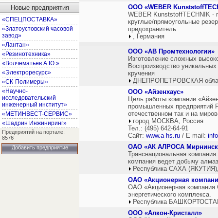
ООО «WEBER KunststoffTEC
Новые предприятия
WEBER KunststoffTECHNIK - п
«СПЕЦПОСТАВКА»
круглые/прямоугольные резер
«Златоустовский часовой
предохранитель
завод»
, Германия
«Лантан»
ООО «АВ Промтехнологии»
«Резинотехника»
Изготовление сложных высоко
«Волчематьев А.Ю.»
Воспроизводство уникальных 
«Электроресурс»
кручения
ДНЕПРОПЕТРОВСКАЯ облас
«СК-Полимеры»
«Научно-
ООО «Айзенхаус»
исследовательский
Цель работы компании «Айзен
инженерный институт»
промышленных предприятий Ро
отечественном так и на миров
«МЕТИНВЕСТ-СЕРВИС»
город МОСКВА, Россия
«Шадрин Инжиниринг»
Тел.: (495) 642-64-91
Предприятий на портале:
Сайт:
www.a-hs.ru
/ E-mail:
inf
8576
ОАО «АК АЛРОСА Мирнинска
Добавить предприятие
Транснациональная компания.
компания ведет добычу алмаз
Республика САХА (ЯКУТИЯ),
ОАО «Акционерная компан
ОАО «Акционерная компания О
энергетического комплекса.
Республика БАШКОРТОСТАН
ООО «Алкон-Кристалл»