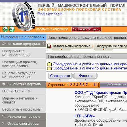
ПЕРВЫЙ МАШИНОСТРОИТЕЛЬНЫЙ ПОРТАЛ
ИНФОРМАЦИОННО-ПОИСКОВАЯ СИСТЕМА
Форма для связи
Добавить в избранное
Информация о портале
Ваше положение в каталоге машиностроения:
Каталоги предприятий
Каталог машиностроения
Оборудование для д
Предприятия
машиностроения
Горнодобывающая промышленность
Поставщики проката,
Оборудование и услуги по добыче минера
поковок, отливок
Оборудование и услуги по добыче немета
Работы и услуги для
Сортировка
Фильтр
машиностроения
Библиотека портала
Добавить пре
Страницы:
1
2
3
4
5
6
7
...
11
|
ГОСТы, ОСТы, ТУ
ООО «"ТД "Красноярская П
Компания "КрасПК" предлага
Марочник металлов и
экскаваторы ЭШ, экскаваторы
сплавов
оборудованию.
Бесплатные программы
КРАСНОЯРСКИЙ край, Росс
LTD «SBM»
Реклама на портале
Дробильное оборудование, ме
Отраслевой форум
Шанхай, Китай