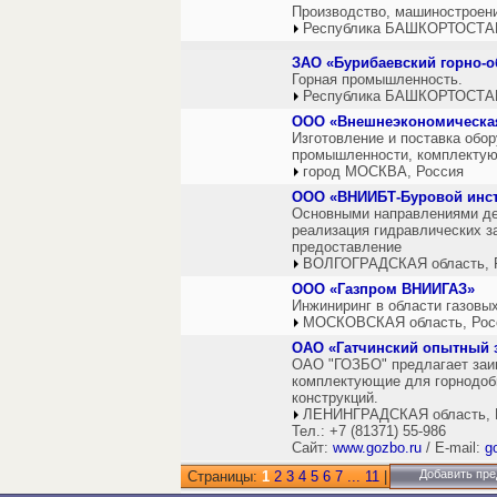
Производство, машиностроени
Республика БАШКОРТОСТАН
ЗАО «Бурибаевский горно-о
Горная промышленность.
Республика БАШКОРТОСТАН
ООО «Внешнеэкономическая
Изготовление и поставка обо
промышленности, комплектую
город МОСКВА, Россия
ООО «ВНИИБТ-Буровой инст
Основными направлениями дея
реализация гидравлических за
предоставление
ВОЛГОГРАДСКАЯ область, 
ООО «Газпром ВНИИГАЗ»
Инжиниринг в области газовых
МОСКОВСКАЯ область, Рос
ОАО «Гатчинский опытный 
ОАО "ГОЗБО" предлагает заин
комплектующие для горнодоб
конструкций.
ЛЕНИНГРАДСКАЯ область, 
Тел.: +7 (81371) 55-986
Сайт:
www.gozbo.ru
/ E-mail:
g
Добавить пре
Страницы:
1
2
3
4
5
6
7
...
11
|