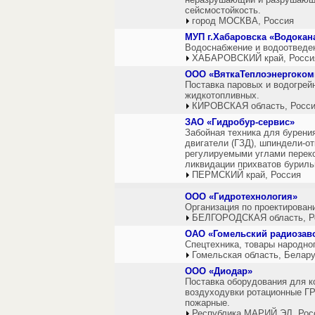
сейсмостойкость.
город МОСКВА, Россия
МУП г.Хабаровска «Водокан
Водоснабжение и водоотведе
ХАБАРОВСКИЙ край, Росси
ООО «ВяткаТеплоэнергоком
Поставка паровых и водогрейн
жидкотопливных.
КИРОВСКАЯ область, Росс
ЗАО «Гидробур-сервис»
Забойная техника для бурени
двигатели (ГЗД), шпиндели-о
регулируемыми углами переко
ликвидации прихватов буриль
ПЕРМСКИЙ край, Россия
ООО «Гидротехнология»
Организация по проектирован
БЕЛГОРОДСКАЯ область, Р
ОАО «Гомельский радиозав
Спецтехника, товары народно
Гомельская область, Белар
ООО «Диодар»
Поставка оборудования для к
воздуходувки ротационные ГР
пожарные.
Республика МАРИЙ ЭЛ, Рос