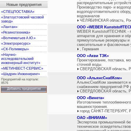
распределительные устройст
Новые предприятия
Производство паро- и водопод
водоподготовительного обор
«СПЕЦПОСТАВКА»
водоканалов
«Златоустовский часовой
ЧЕЛЯБИНСКАЯ область, Ро
завод»
«Лантан»
ООО «WEBER KunststoffTEC
WEBER KunststoffTECHNIK - п
«Резинотехника»
аппаратов для хранения и обр
«Волчематьев А.Ю.»
прямоугольные резервуары и 
«Электроресурс»
смесительные и фасовочные у
, Германия
«СК-Полимеры»
«Научно-
ООО «Акви ТЭК»
исследовательский
Проектирование, поставка, м
инженерный институт»
сточной воды.
«МЕТИНВЕСТ-СЕРВИС»
СВЕРДЛОВСКАЯ область, Р
«Шадрин Инжиниринг»
ООО «АльянсСнабКом»
Предприятий на портале:
АльянсСнабКом занимается к
8576
снабжением предприятий РФ 
Добавить предприятие
СВЕРДЛОВСКАЯ область, Р
ООО «Винета»
Изготовление теплообменного
машиностроения.
город САНКТ-ПЕТЕРБУРГ, Р
OAO «ВНИИАМ»
Экспертиза промышленной без
техническое освидетельствов
неразрушающий и разрушающи