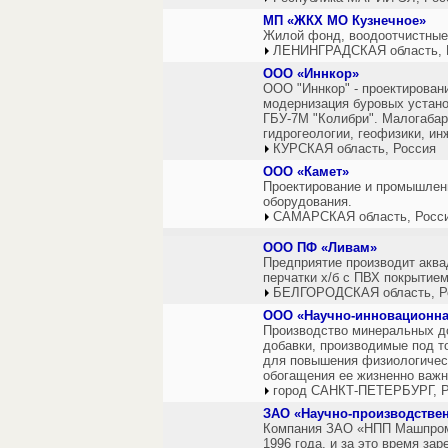
МП «ЖКХ МО Кузнечное»
Жилой фонд, воодоотчистные
ЛЕНИНГРАДСКАЯ область, 
ООО «Иннкор»
ООО "Иннкор" - проектировани
модернизация буровых устано
ГБУ-7М "Колибри". Малогабар
гидрогеологии, геофизики, и
КУРСКАЯ область, Россия
ООО «Камет»
Проектирование и промышлен
оборудования.
САМАРСКАЯ область, Росс
ООО ПФ «Ливам»
Предприятие производит аква
перчатки х/б с ПВХ покрытием
БЕЛГОРОДСКАЯ область, Р
ООО «Научно-инновационна
Производство минеральных д
добавки, производимые под т
для повышения физиологическ
обогащения ее жизненно важ
город САНКТ-ПЕТЕРБУРГ, Р
ЗАО «Научно-производстве
Компания ЗАО «НПП Машпром»
1996 года, и за это время за