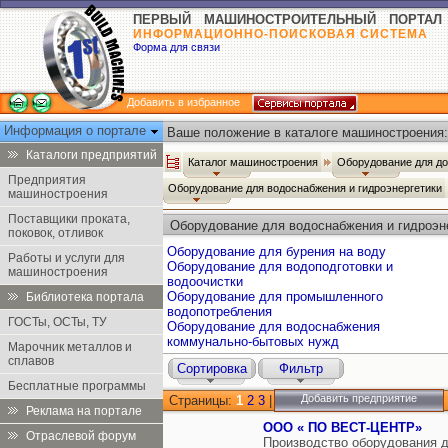
ПЕРВЫЙ МАШИНОСТРОИТЕЛЬНЫЙ ПОРТАЛ
ИНФОРМАЦИОННО-ПОИСКОВАЯ СИСТЕМА
Форма для связи
Добавить в избранное
Информация о портале
Ваше положение в каталоге машиностроения:
Каталоги предприятий
Каталог машиностроения
Оборудование для д
Предприятия
Оборудование для водоснабжения и гидроэнергетики
машиностроения
Поставщики проката,
Оборудование для водоснабжения и гидроэн
поковок, отливок
Оборудование для бурения на воду
Работы и услуги для
Оборудование для водоподготовки и
машиностроения
водоочистки
Оборудование для промышленного
Библиотека портала
водопотребления
ГОСТы, ОСТы, ТУ
Оборудование для водоснабжения
коммунально-бытовых нужд
Марочник металлов и
сплавов
Сортировка
Фильтр
Бесплатные программы
Добавить предприятие
Страницы:
1
2
3
|
Реклама на портале
ООО « ПО ВЕСТ-ЦЕНТР»
Отраслевой форум
Производство оборудования д