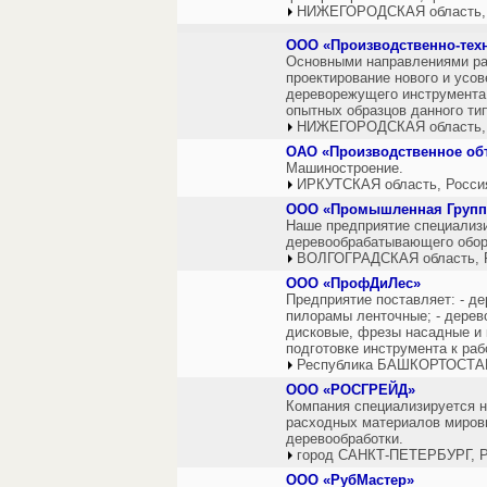
НИЖЕГОРОДСКАЯ область,
ООО «Производственно-тех
Основными направлениями р
проектирование нового и ус
дереворежущего инструмента (
опытных образцов данного ти
НИЖЕГОРОДСКАЯ область,
ОАО «Производственное об
Машиностроение.
ИРКУТСКАЯ область, Росси
ООО «Промышленная Группа
Наше предприятие специализи
деревообрабатывающего обору
ВОЛГОГРАДСКАЯ область, 
ООО «ПрофДиЛес»
Предприятие поставляет: - д
пилорамы ленточные; - дерев
дисковые, фрезы насадные и к
подготовке инструмента к раб
Республика БАШКОРТОСТАН
ООО «РОСГРЕЙД»
Компания специализируется н
расходных материалов миров
деревообработки.
город САНКТ-ПЕТЕРБУРГ, Р
ООО «РубМастер»