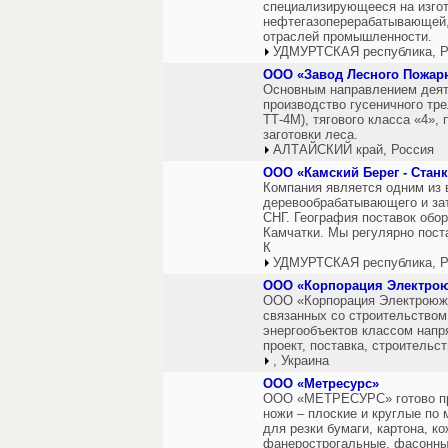
специализирующееся на изгот
нефтегазоперерабатывающей,
отраслей промышленности.
УДМУРТСКАЯ республика, Р
ООО «Завод Лесного Пожар
Основным направлением деят
производство гусеничного тре
ТТ-4М), тягового класса «4»,
заготовки леса.
АЛТАЙСКИЙ край, Россия
ООО «Камский Берег - Стан
Компания является одним из
деревообрабатывающего и зат
СНГ. География поставок обор
Камчатки. Мы регулярно пост
К
УДМУРТСКАЯ республика, Р
ООО «Корпорация Электро
ООО «Корпорация Электроюжм
связанных со строительством
энергообъектов классом напря
проект, поставка, строительс
, Украина
ООО «Метресурс»
ООО «МЕТРЕСУРС» готово пр
ножи – плоские и круглые по
для резки бумаги, картона, к
фанерострогальные, фасонные