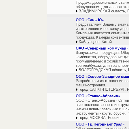
Продажа дровокольных станко
оборудования для лесозагото
ВЛАДИМИРСКАЯ область, Р
ООО «Сань Ю»
Представляем Вашему внима
изготовление и поставку дер
Компания является опытным 
продукции. Камеры конвектив
Хэйлунцзян, Китай
ОАО «Северный коммунар»
Выпускаемая продукция: Обо
комбинатов, оборудование дл
промышленных и хозяйственно
троллейбусам, для транспорт
ВОЛГОГРАДСКАЯ область, 
ООО «Северо-Западное маш
Разработка и изготовление не
машиностроения.
город САНКТ-ПЕТЕРБУРГ, Р
ООО «Станко–Абразив»
ООО «Станко-Абразив» Оптово
высококачественного инструм
низким ценам: заточные и шл
инструменты - круги, бруски, 
город МОСКВА, Россия
ООО «ТД Негоциант Урал»
Оборудование для деревообр