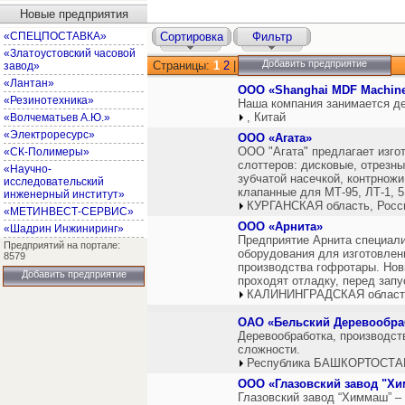
Новые предприятия
«СПЕЦПОСТАВКА»
Сортировка
Фильтр
«Златоустовский часовой
Добавить предприятие
Страницы:
1
2
|
завод»
«Лантан»
ООО «Shanghai MDF Machiner
«Резинотехника»
Наша компания занимается д
, Китай
«Волчематьев А.Ю.»
«Электроресурс»
ООО «Агата»
ООО "Агата" предлагает изго
«СК-Полимеры»
слоттеров: дисковые, отрезны
«Научно-
зубчатой насечкой, контрножи
исследовательский
клапанные для МТ-95, ЛТ-1, 5
инженерный институт»
КУРГАНСКАЯ область, Росс
«МЕТИНВЕСТ-СЕРВИС»
ООО «Арнита»
«Шадрин Инжиниринг»
Предприятие Арнита cпециали
Предприятий на портале:
оборудования для изготовлени
8579
производства гофротары. Нов
Добавить предприятие
проходят отладку, перед запу
КАЛИНИНГРАДСКАЯ область
ОАО «Бельский Деревообр
Деревообработка, производст
сложности.
Республика БАШКОРТОСТАН
ООО «Глазовский завод "Х
Глазовский завод “Химмаш” –