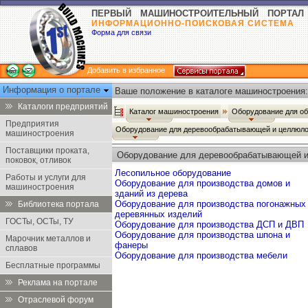
ПЕРВЫЙ МАШИНОСТРОИТЕЛЬНЫЙ ПОРТАЛ
ИНФОРМАЦИОННО-ПОИСКОВАЯ СИСТЕМА
Форма для связи
Добавить в избранное
Информация о портале
Ваше положение в каталоге машиностроения:
Каталоги предприятий
Каталог машиностроения
Оборудование для о
Предприятия
Оборудование для деревообрабатывающей и целлюл
машиностроения
Поставщики проката,
Оборудование для деревообрабатывающей 
поковок, отливок
Лесопильное оборудование
Работы и услуги для
Оборудование для производства домов и
машиностроения
зданий из дерева
Оборудование для производства погонажных
Библиотека портала
деревянных изделий
ГОСТы, ОСТы, ТУ
Оборудование для производства ДСП и ДВП
Оборудование для производства шпона и
Марочник металлов и
фанеры
сплавов
Оборудование для производства мебели
Бесплатные программы
Реклама на портале
Отраслевой форум