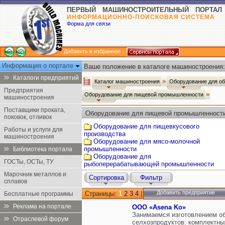
ПЕРВЫЙ МАШИНОСТРОИТЕЛЬНЫЙ ПОРТАЛ
ИНФОРМАЦИОННО-ПОИСКОВАЯ СИСТЕМА
Форма для связи
Добавить в избранное
Информация о портале
Ваше положение в каталоге машиностроения:
Каталоги предприятий
Каталог машиностроения
Оборудование для о
Предприятия
Оборудование для пищевой промышленности
машиностроения
Поставщики проката,
Оборудование для пищевой промышленност
поковок, отливок
Оборудование для пищевкусового
Работы и услуги для
производства
машиностроения
Оборудование для мясо-молочной
промышленности
Библиотека портала
Оборудование для
ГОСТы, ОСТы, ТУ
рыбоперерабатывающей промышленности
Марочник металлов и
Сортировка
Фильтр
сплавов
Добавить предприятие
Страницы:
1
2
3
4
|
Бесплатные программы
Реклама на портале
OOO «Asena Ko»
Занимаемся изготовлением о
Отраслевой форум
селхозпродуктов: комплектн