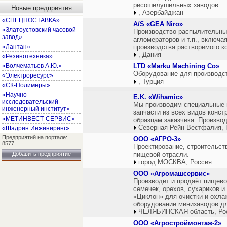
рисошелушильных заводов .
Новые предприятия
, Азербайджан
«СПЕЦПОСТАВКА»
A/S «GEA Niro»
«Златоустовский часовой
Производство распылительных
завод»
агломераторов и т.п., включ
«Лантан»
производства растворимого к
, Дания
«Резинотехника»
«Волчематьев А.Ю.»
LTD «Marku Machining Co»
Оборудование для производст
«Электроресурс»
, Турция
«СК-Полимеры»
«Научно-
E.K. «Wihamic»
исследовательский
Мы производим специальные 
инженерный институт»
запчасти из всех видов конс
«МЕТИНВЕСТ-СЕРВИС»
образцам заказчика. Производ
Северная Рейн Вестфалия, 
«Шадрин Инжиниринг»
Предприятий на портале:
ООО «АГРО-3»
8577
Проектирование, строительст
Добавить предприятие
пищевой отрасли.
город МОСКВА, Россия
ООО «Агромашсервис»
Производит и продаёт пищево
семечек, орехов, сухариков 
«Циклон» для очистки и охла
оборудование минизаводов дл
ЧЕЛЯБИНСКАЯ область, Ро
ООО «Агростроймонтаж-2»