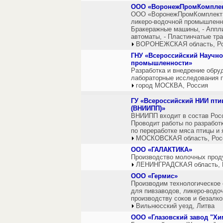
ООО «ВоронежПромКомпле
ООО «ВоронежПромКомплект»
ликеро-водочной промышленно
Бракеражные машины, - Аппли
автоматы, - Пластинчатые тр
ВОРОНЕЖСКАЯ область, Р
ГНУ «Всероссийский Научно
промышленности»
Разработка и внедрение обр
лабораторные исследования 
город МОСКВА, Россия
ГУ «Всероссийский НИИ пт
(ВНИИПП)»
ВНИИПП входит в состав Росс
Проводит работы по разработ
по переработке мяса птицы и 
МОСКОВСКАЯ область, Рос
ООО «ГАЛАКТИКА»
Производство молочных прод
ЛЕНИНГРАДСКАЯ область, 
ООО «Гермис»
Производим технологическое
для пивзаводов, ликеро-водо
производству соков и безалк
Вильнюсский уезд, Литва
ООО «Глазовский завод "Х