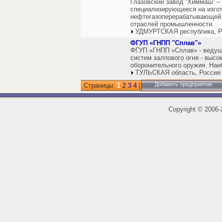
Глазовский завод “Химмаш” –
специализирующееся на изгот
нефтегазоперерабатывающей,
отраслей промышленности.
УДМУРТСКАЯ республика, Р
ФГУП «ГНПП "Сплав"»
ФГУП «ГНПП «Сплав» - ведущ
систем залпового огня - выс
оборонительного оружия. Наи
ТУЛЬСКАЯ область, Россия
Добавить предприятие
Страницы:
1
2
3
4
|
Copyright
©
2006-2