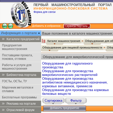
ПЕРВЫЙ МАШИНОСТРОИТЕЛЬНЫЙ ПОРТАЛ
ИНФОРМАЦИОННО-ПОИСКОВАЯ СИСТЕМА
Форма для связи
Добавить в избранное
Информация о портале
Ваше положение в каталоге машиностроения:
Каталоги предприятий
Каталог машиностроения
Оборудование для о
Предприятия
Оборудование для пищевой промышленности
Обо
машиностроения
Поставщики проката,
Оборудование для микробиологической про
поковок, отливок
Оборудование для гидролизного
Работы и услуги для
производства
машиностроения
Оборудование для производства
микробиологических растворителей
Библиотека портала
Оборудование для производства
ГОСТы, ОСТы, ТУ
антибиотиков немедицинского назначения,
кормовых витаминов, премиксов
Марочник металлов и
Оборудование для производства кормовых
сплавов
белковых веществ
Бесплатные программы
Сортировка
Фильтр
Реклама на портале
Добавить предприятие
Отраслевой форум