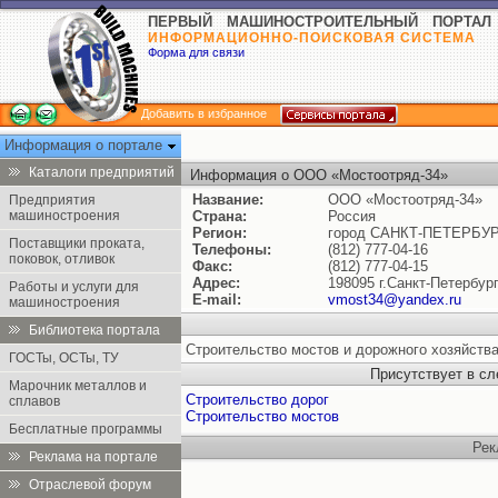
ПЕРВЫЙ МАШИНОСТРОИТЕЛЬНЫЙ ПОРТАЛ
ИНФОРМАЦИОННО-ПОИСКОВАЯ СИСТЕМА
Форма для связи
Добавить в избранное
Информация о портале
Каталоги предприятий
Информация о ООО «Мостоотряд-34»
Название:
ООО «Мостоотряд-34»
Предприятия
машиностроения
Страна:
Россия
Регион:
город САНКТ-ПЕТЕРБУ
Поставщики проката,
Телефоны:
(812) 777-04-16
поковок, отливок
Факс:
(812) 777-04-15
Адрес:
198095 г.Санкт-Петербург
Работы и услуги для
E-mail:
vmost34@yandex.ru
машиностроения
Библиотека портала
Строительство мостов и дорожного хозяйства
ГОСТы, ОСТы, ТУ
Присутствует в с
Марочник металлов и
Строительство дорог
сплавов
Строительство мостов
Бесплатные программы
Рек
Реклама на портале
Отраслевой форум