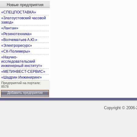
Новые предприятия
«СПЕЦПОСТАВКА»
«Златоустовский часовой
завод»
«Лантан»
«Резинотехника»
«Волчематьев А.Ю.»
«Электроресурс»
«СК-Полимеры»
«Научно-
исследовательский
инженерный институт»
«МЕТИНВЕСТ-СЕРВИС»
«Шадрин Инжиниринг»
Предприятий на портале:
8578
Добавить предприятие
Copyright
©
2006-2