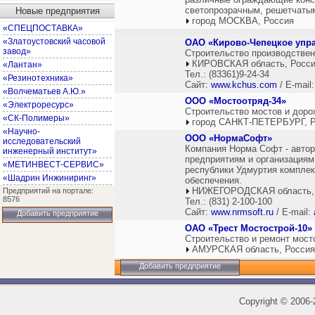
светопрозрачным, решетчаты
Новые предприятия
город МОСКВА, Россия
«СПЕЦПОСТАВКА»
«Златоустовский часовой
ОАО «Кирово-Чепецкое упра
завод»
Строительство производствен
КИРОВСКАЯ область, Росс
«Лантан»
Тел.: (83361)9-24-34
«Резинотехника»
Сайт:
www.kchus.com
/ E-mail
«Волчематьев А.Ю.»
ООО «Мостоотряд-34»
«Электроресурс»
Строительство мостов и доро
«СК-Полимеры»
город САНКТ-ПЕТЕРБУРГ, Р
«Научно-
ООО «НормаСофт»
исследовательский
Компания Норма Софт - авто
инженерный институт»
предприятиям и организациям
«МЕТИНВЕСТ-СЕРВИС»
республики Удмуртия комплек
«Шадрин Инжиниринг»
обеспечения.
НИЖЕГОРОДСКАЯ область,
Предприятий на портале:
8576
Тел.: (831) 2-100-100
Сайт:
www.nrmsoft.ru
/ E-mail:
Добавить предприятие
ОАО «Трест Мостострой-10»
Строительство и ремонт мост
АМУРСКАЯ область, Россия
Добавить предприятие
Copyright
©
2006-2