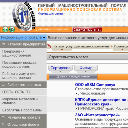
ПЕРВЫЙ МАШИНОСТРОИТЕЛЬНЫЙ ПОРТАЛ
ИНФОРМАЦИОННО-ПОИСКОВАЯ СИСТЕМА
Форма для связи
Добавить в избранное
Информация о портале
Ваше положение в каталоге услуг для машин
Каталоги предприятий
Каталог услуг для машиностроителей
Промышл
Предприятия
машиностроения
Строительство мостов
Поставщики проката,
поковок, отливок
Сортировка
Фильтр
Работы и услуги для
Добавить предприятие
машиностроения
ООО «SSM Company»
Библиотека портала
Строительство производстве
ГОСТы, ОСТы, ТУ
, Чехословакия
Марочник металлов и
КППК «Единая дирекция по 
сплавов
Приморского края»
ПРИМОРСКИЙ край, Россия
Бесплатные программы
ЗАО «Интертрансстрой»
Реклама на портале
Основные виды продукции ком
алюминиевые конструкции ост
Отраслевой форум
различные ограждающие конс