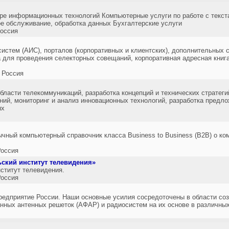
ре информационных технологий Компьютерные услуги по работе с текст
 обслуживание, обработка данных Бухгалтерские услуги
оссия
истем (АИС), порталов (корпоративных и клиентских), дополнительных с
 для проведения селекторных совещаний, корпоративная адресная книга
 Россия
бласти телекоммуникаций, разработка концепций и технических стратеги
ий, мониторинг и анализ инновационных технологий, разработка предл
ых
ный компьютерный справочник класса Business to Business (B2B) о комп
оссия
ский институт телевидения»
ститут телевидения.
оссия
едприятие России. Наши основные усилия сосредоточены в области со
ных антенных решеток (АФАР) и радиосистем на их основе в различных