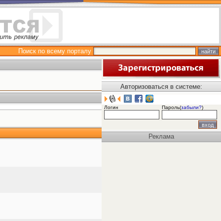
Поиск по всему порталу
Авторизоваться в системе:
Логин
Пароль(
забыли?
)
Реклама