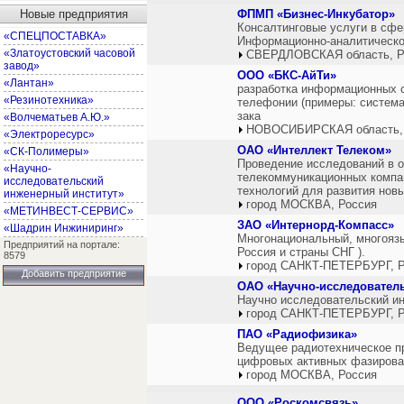
Новые предприятия
ФПМП «Бизнес-Инкубатор»
Консалтинговые услуги в сфе
«СПЕЦПОСТАВКА»
Информационно-аналитическое
«Златоустовский часовой
СВЕРДЛОВСКАЯ область, Р
завод»
ООО «БКС-АйТи»
«Лантан»
разработка информационных с
«Резинотехника»
телефонии (примеры: система
зака
«Волчематьев А.Ю.»
НОВОСИБИРСКАЯ область,
«Электроресурс»
ОАО «Интеллект Телеком»
«СК-Полимеры»
Проведение исследований в о
«Научно-
телекоммуникационных компан
исследовательский
технологий для развития нов
инженерный институт»
город МОСКВА, Россия
«МЕТИНВЕСТ-СЕРВИС»
ЗАО «Интернорд-Компасс»
«Шадрин Инжиниринг»
Многонациональный, многоязыч
Предприятий на портале:
Россия и страны СНГ ).
8579
город САНКТ-ПЕТЕРБУРГ, Р
Добавить предприятие
ОАО «Научно-исследователь
Научно исследовательский ин
город САНКТ-ПЕТЕРБУРГ, Р
ПАО «Радиофизика»
Ведущее радиотехническое пр
цифровых активных фазирован
город МОСКВА, Россия
ООО «Роскомсвязь»