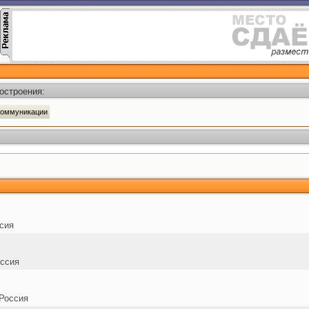
остроения:
коммуникации
сия
ссия
Россия