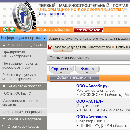
ПЕРВЫЙ МАШИНОСТРОИТЕЛЬНЫЙ ПОРТАЛ
ИНФОРМАЦИОННО-ПОИСКОВАЯ СИСТЕМА
Форма для связи
Добавить в избранное
Информация о портале
Ваше положение в каталоге услуг для машин
Каталоги предприятий
Каталог услуг для машиностроителей
Cвязь и 
Предприятия
машиностроения
Cвязь и коммуникации
Поставщики проката,
поковок, отливок
Сортировка
Фильтр
Работы и услуги для
Добавить предприятие
машиностроения
ООО «Адлабс.ру»
Библиотека портала
Рекламное агентство.
ГОСТы, ОСТы, ТУ
МОСКОВСКАЯ область, Рос
Марочник металлов и
ООО «АСТЕЛ»
сплавов
Услуги связи.
КЕМЕРОВСКАЯ область, Ро
Бесплатные программы
ООО «Астранет»
Реклама на портале
Оператор Связи.
ЛЕНИНГРАДСКАЯ область, 
Отраслевой форум