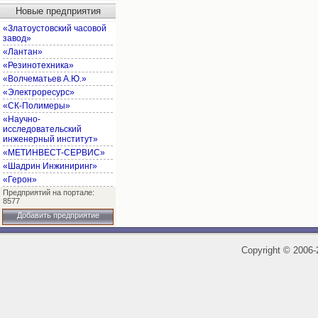
Новые предприятия
«Златоустовский часовой
завод»
«Лантан»
«Резинотехника»
«Волчематьев А.Ю.»
«Электроресурс»
«СК-Полимеры»
«Научно-
исследовательский
инженерный институт»
«МЕТИНВЕСТ-СЕРВИС»
«Шадрин Инжиниринг»
«Герон»
Предприятий на портале:
8577
Добавить предприятие
Copyright
©
2006-2