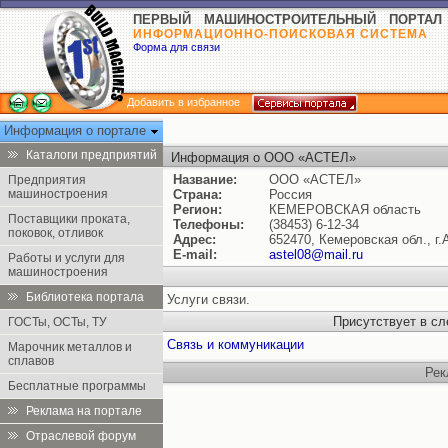
ПЕРВЫЙ МАШИНОСТРОИТЕЛЬНЫЙ ПОРТАЛ
ИНФОРМАЦИОННО-ПОИСКОВАЯ СИСТЕМА
Форма для связи
Добавить в избранное
Информация о портале
Каталоги предприятий
Информация о ООО «АСТЕЛ»
Название:
ООО «АСТЕЛ»
Предприятия
машиностроения
Страна:
Россия
Регион:
КЕМЕРОВСКАЯ область
Поставщики проката,
Телефоны:
(38453) 6-12-34
поковок, отливок
Адрес:
652470, Кемеровская обл., г
E-mail:
astel08@mail.ru
Работы и услуги для
машиностроения
Библиотека портала
Услуги связи.
Присутствует в с
ГОСТы, ОСТы, ТУ
Cвязь и коммуникации
Марочник металлов и
сплавов
Рек
Бесплатные программы
Реклама на портале
Отраслевой форум