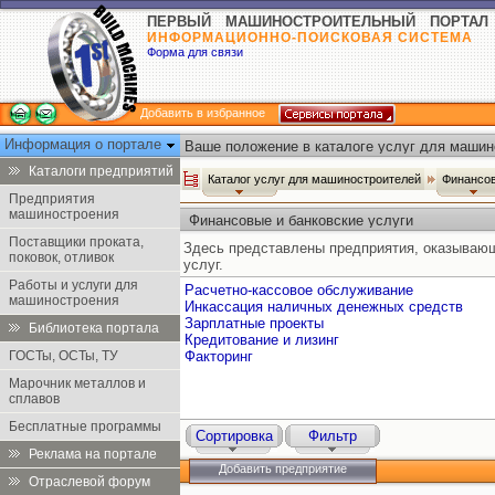
ПЕРВЫЙ МАШИНОСТРОИТЕЛЬНЫЙ ПОРТАЛ
ИНФОРМАЦИОННО-ПОИСКОВАЯ СИСТЕМА
Форма для связи
Добавить в избранное
Информация о портале
Ваше положение в каталоге услуг для машин
Каталоги предприятий
Каталог услуг для машиностроителей
Финансов
Предприятия
машиностроения
Финансовые и банковские услуги
Поставщики проката,
Здесь представлены предприятия, оказывающ
поковок, отливок
услуг.
Работы и услуги для
Расчетно-кассовое обслуживание
машиностроения
Инкассация наличных денежных средств
Зарплатные проекты
Библиотека портала
Кредитование и лизинг
ГОСТы, ОСТы, ТУ
Факторинг
Марочник металлов и
сплавов
Бесплатные программы
Сортировка
Фильтр
Реклама на портале
Добавить предприятие
Отраслевой форум