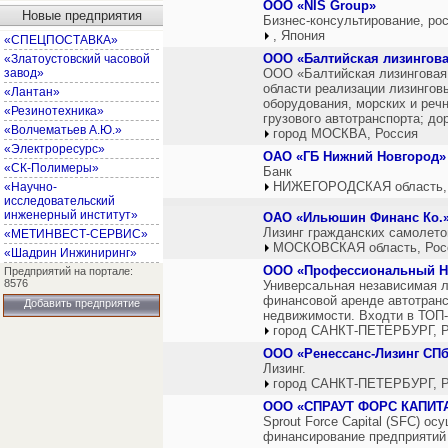
ООО «NIS Group»
Новые предприятия
Бизнес-консультирование, рос
, Япония
«СПЕЦПОСТАВКА»
ООО «Балтийская лизингова
«Златоустовский часовой
завод»
ООО «Балтийская лизинговая 
области реализации лизингов
«Лантан»
оборудования, морских и речн
«Резинотехника»
грузового автотранспорта; до
«Волчематьев А.Ю.»
город МОСКВА, Россия
«Электроресурс»
ОАО «ГБ Нижний Новгород»
«СК-Полимеры»
Банк
НИЖЕГОРОДСКАЯ область,
«Научно-
исследовательский
инженерный институт»
ОАО «Ильюшин Финанс Ко.
Лизинг гражданских самолето
«МЕТИНВЕСТ-СЕРВИС»
МОСКОВСКАЯ область, Рос
«Шадрин Инжиниринг»
ООО «Профессиональный Н
Предприятий на портале:
8576
Универсальная независимая л
финансовой аренде автотранс
Добавить предприятие
недвижимости. Входти в ТОП-
город САНКТ-ПЕТЕРБУРГ, Р
ООО «Ренессанс-Лизинг СП
Лизинг.
город САНКТ-ПЕТЕРБУРГ, Р
ООО «СПРАУТ ФОРС КАПИТ
Sprout Force Capital (SFC) о
финансирование предприятий 