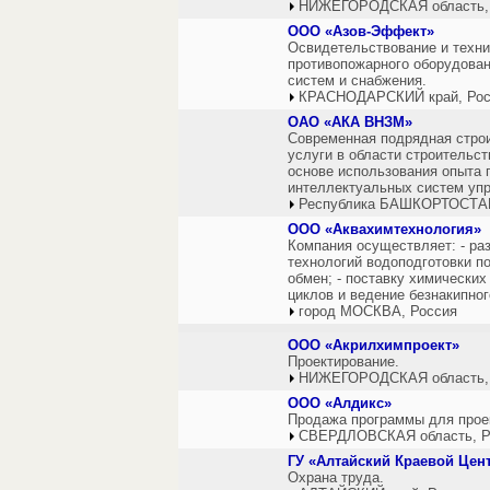
НИЖЕГОРОДСКАЯ область,
ООО «Азов-Эффект»
Освидетельствование и техни
противопожарного оборудова
систем и снабжения.
КРАСНОДАРСКИЙ край, Рос
ОАО «АКА ВНЗМ»
Современная подрядная стро
услуги в области строительст
основе использования опыта
интеллектуальных систем упр
Республика БАШКОРТОСТАН
ООО «Аквахимтехнология»
Компания осуществляет: - р
технологий водоподготовки п
обмен; - поставку химических
циклов и ведение безнакипно
город МОСКВА, Россия
ООО «Акрилхимпроект»
Проектирование.
НИЖЕГОРОДСКАЯ область,
ООО «Алдикс»
Продажа программы для проек
СВЕРДЛОВСКАЯ область, Р
ГУ «Алтайский Краевой Цен
Охрана труда.