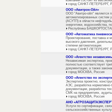
компании состоит из высоко
город САНКТ-ПЕТЕРБУРГ, Р
ООО «Авитрон-Ойл»
ООО "Авитро-ойл" является 
автоматизированных систем 
(АСУТП) в области нефтедобы
энергетики, водохозяйства, 
Республика БАШКОРТОСТАН
ООО «Автоматика пневмос
Проектирование, поставка и 
высокого давления, дизельны
степени автоматизации.
город САНКТ-ПЕТЕРБУРГ, Р
ООО «Агентство независимы
Независимая экспертиза, про
полностью соответствует тре
документации, а также закон
город МОСКВА, Россия
ООО «Агентство по эксперти
Экспертиза проектно, констру
АЭС, разработка нормативно-
документации, разработка тех
СМК на предприятиях, аудит
город МОСКВА, Россия
АНО «АГРОЗАЩИТАЭКСПЕР
Услуги по сертификации, свя
сельскохозяйственных культу