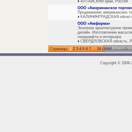
АЛТАЙСКИЙ край, Россия
ООО «Американское торгово
Продвижение американских те
КАЛИНИНГРАДСКАЯ область
ООО «Амформа»
Эскизное архитектурное прое
дизайн. Изготовление масшта
ландшафта и интерьера.
СВЕРДЛОВСКАЯ область, Р
Добавить пр
Страницы:
1
2
3
4
5
6
7
...
24
|
Copyright
©
2006-2