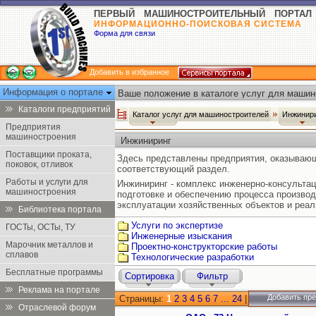
ПЕРВЫЙ МАШИНОСТРОИТЕЛЬНЫЙ ПОРТАЛ
ИНФОРМАЦИОННО-ПОИСКОВАЯ СИСТЕМА
Форма для связи
Добавить в избранное
Информация о портале
Ваше положение в каталоге услуг для машин
Каталоги предприятий
Каталог услуг для машиностроителей
Инжинир
Предприятия
машиностроения
Инжиниринг
Поставщики проката,
Здесь представлены предприятия, оказываю
поковок, отливок
соответствующий раздел.
Работы и услуги для
Инжиниринг - комплекс инженерно-консультац
машиностроения
подготовке и обеспечению процесса произво
эксплуатации хозяйственных объектов и реал
Библиотека портала
Услуги по экспертизе
ГОСТы, ОСТы, ТУ
Инженерные изыскания
Марочник металлов и
Проектно-конструкторские работы
сплавов
Технологические разработки
Бесплатные программы
Сортировка
Фильтр
Реклама на портале
Добавить пр
Страницы:
1
2
3
4
5
6
7
...
24
|
Отраслевой форум