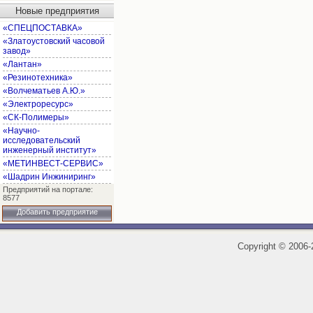
Новые предприятия
«СПЕЦПОСТАВКА»
«Златоустовский часовой
завод»
«Лантан»
«Резинотехника»
«Волчематьев А.Ю.»
«Электроресурс»
«СК-Полимеры»
«Научно-
исследовательский
инженерный институт»
«МЕТИНВЕСТ-СЕРВИС»
«Шадрин Инжиниринг»
Предприятий на портале:
8577
Добавить предприятие
Copyright
©
2006-2