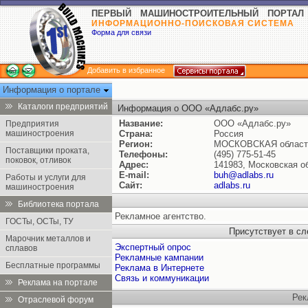
ПЕРВЫЙ МАШИНОСТРОИТЕЛЬНЫЙ ПОРТАЛ
ИНФОРМАЦИОННО-ПОИСКОВАЯ СИСТЕМА
Форма для связи
Добавить в избранное
Информация о портале
Каталоги предприятий
Информация о ООО «Адлабс.ру»
Название:
ООО «Адлабс.ру»
Предприятия
машиностроения
Страна:
Россия
Регион:
МОСКОВСКАЯ област
Поставщики проката,
Телефоны:
(495) 775-51-45
поковок, отливок
Адрес:
141983, Московская обл
E-mail:
buh@adlabs.ru
Работы и услуги для
Сайт:
adlabs.ru
машиностроения
Библиотека портала
Рекламное агентство.
ГОСТы, ОСТы, ТУ
Присутствует в с
Марочник металлов и
Экспертный опрос
сплавов
Рекламные кампании
Бесплатные программы
Реклама в Интернете
Cвязь и коммуникации
Реклама на портале
Рек
Отраслевой форум