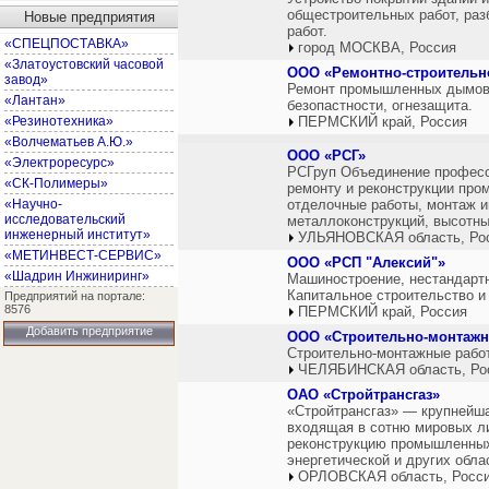
общестроительных работ, раз
Новые предприятия
работ.
«СПЕЦПОСТАВКА»
город МОСКВА, Россия
«Златоустовский часовой
ООО «Ремонтно-строительно
завод»
Ремонт промышленных дымовы
«Лантан»
безопастности, огнезащита.
«Резинотехника»
ПЕРМСКИЙ край, Россия
«Волчематьев А.Ю.»
ООО «РСГ»
«Электроресурс»
РСГруп Объединение професс
«СК-Полимеры»
ремонту и реконструкции пр
«Научно-
отделочные работы, монтаж и
исследовательский
металлоконструкций, высотны
инженерный институт»
УЛЬЯНОВСКАЯ область, Ро
«МЕТИНВЕСТ-СЕРВИС»
ООО «РСП "Алексий"»
«Шадрин Инжиниринг»
Машиностроение, нестандарт
Капитальное строительство и
Предприятий на портале:
8576
ПЕРМСКИЙ край, Россия
Добавить предприятие
ООО «Строительно-монтажн
Строительно-монтажные рабо
ЧЕЛЯБИНСКАЯ область, Ро
ОАО «Стройтрансгаз»
«Стройтрансгаз» — крупнейша
входящая в сотню мировых л
реконструкцию промышленных
энергетической и других обл
ОРЛОВСКАЯ область, Росс