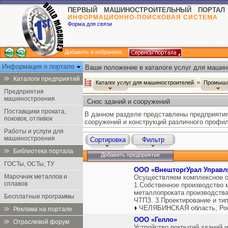
ПЕРВЫЙ МАШИНОСТРОИТЕЛЬНЫЙ ПОРТАЛ
ИНФОРМАЦИОННО-ПОИСКОВАЯ СИСТЕМА
Форма для связи
Добавить в избранное
Информация о портале
Ваше положение в каталоге услуг для машин
Каталоги предприятий
Каталог услуг для машиностроителей
Промышл
Предприятия
машиностроения
Снос зданий и сооружений
Поставщики проката,
В данном разделе представлены предприятия
поковок, отливок
сооружений и конструкций различного профил
Работы и услуги для
машиностроения
Сортировка
Фильтр
Библиотека портала
Добавить предприятие
ГОСТы, ОСТы, ТУ
ООО «ВнешторгУрал Управ
Марочник металлов и
Осуществляем комплексное о
сплавов
1.Собственное производство 
металлопроката производст
Бесплатные программы
ЧТПЗ. 3.Проектирование и ти
ЧЕЛЯБИНСКАЯ область, Ро
Реклама на портале
ООО «Гелло»
Отраслевой форум
Устройство покрытий зданий 