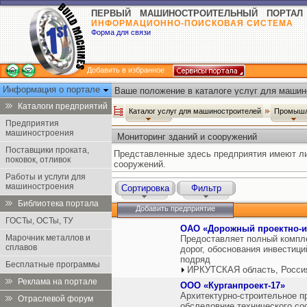
ПЕРВЫЙ МАШИНОСТРОИТЕЛЬНЫЙ ПОРТАЛ
ИНФОРМАЦИОННО-ПОИСКОВАЯ СИСТЕМА
Форма для связи
Добавить в избранное
Информация о портале
Ваше положение в каталоге услуг для машин
Каталоги предприятий
Каталог услуг для машиностроителей
Промышл
Предприятия
машиностроения
Мониторинг зданий и сооружений
Поставщики проката,
Представленные здесь предприятия имеют ли
поковок, отливок
сооружений.
Работы и услуги для
машиностроения
Сортировка
Фильтр
Библиотека портала
Добавить предприятие
ГОСТы, ОСТы, ТУ
ОАО «Дорожный проектно-из
Марочник металлов и
Предоставляет полный компле
сплавов
дорог, обоснования инвестици
подряд
Бесплатные программы
ИРКУТСКАЯ область, Росси
Реклама на портале
ООО «Курганпроект-17»
Архитектурно-строительное пр
Отраслевой форум
обследовние технического со