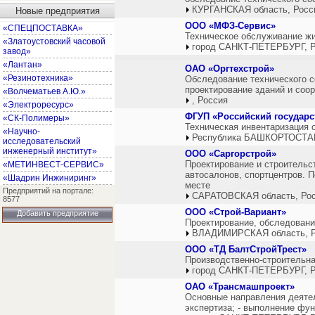
КУРГАНСКАЯ область, Росс
Новые предприятия
ООО «МФЗ-Сервис»
«СПЕЦПОСТАВКА»
Техническое обслуживание ж
«Златоустовский часовой
город САНКТ-ПЕТЕРБУРГ, Р
завод»
«Лантан»
ОАО «Оргтехстрой»
«Резинотехника»
Обследование технического с
проектирование зданий и соо
«Волчематьев А.Ю.»
, Россия
«Электроресурс»
ФГУП «Российский государс
«СК-Полимеры»
Техническая инвентаризация 
«Научно-
Республика БАШКОРТОСТАН
исследовательский
инженерный институт»
ООО «Саргорстрой»
Проектирование и строительс
«МЕТИНВЕСТ-СЕРВИС»
автосалонов, спортцентров. 
«Шадрин Инжиниринг»
месте
Предприятий на портале:
САРАТОВСКАЯ область, Ро
8577
OOO «Строй-Вариант»
Добавить предприятие
Проектирование, обследование
ВЛАДИМИРСКАЯ область, Р
ООО «ТД БалтСтройТрест»
Производственно-строительна
город САНКТ-ПЕТЕРБУРГ, Р
ОАО «Трансмашпроект»
Основные направления деятель
экспертиза; - выполнение фун