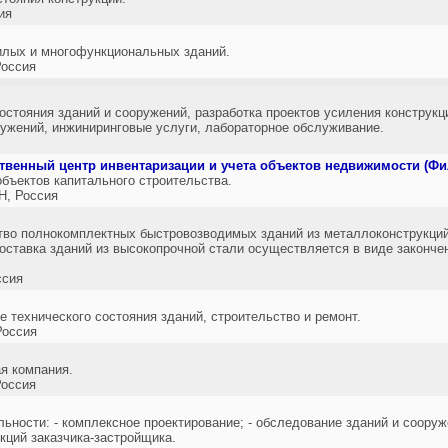
ия
илых и многофункциональных зданий.
оссия
остояния зданий и сооружений, разработка проектов усиления конструкц
ружений, инжиниринговые услуги, лабораторное обслуживание.
твенный центр инвентаризации и учета объектов недвижимости (Фи
объектов капитального строительства.
, Россия
тво полнокомплектных быстровозводимых зданий из металлоконструкций:
Поставка зданий из высокопрочной стали осуществляется в виде законче
ссия
 технического состояния зданий, строительство и ремонт.
оссия
я компания.
оссия
ности: - комплексное проектирование; - обследование зданий и сооруже
кций заказчика-застройщика.