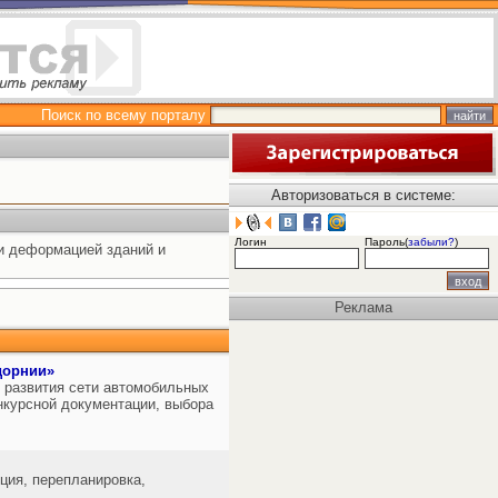
Поиск по всему порталу
Авторизоваться в системе:
Логин
Пароль(
забыли?
)
и деформацией зданий и
Реклама
дорнии»
 развития сети автомобильных
онкурсной документации, выбора
ция, перепланировка,