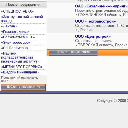
Новые предприятия
ОАО «Сахалин-инжиниринг»
Проектно-строительное объед
«СПЕЦПОСТАВКА»
САХАЛИНСКАЯ область, Ро
«Златоустовский часовой
завод»
ООО «Техтрансстрой»
Строительство, ремонт ГТС, 
«Лантан»
, Россия
«Резинотехника»
ООО «Центрстрой»
«Волчематьев А.Ю.»
Строительная фирма.
«Электроресурс»
ТВЕРСКАЯ область, Россия
«СК-Полимеры»
Добавить предприятие
«Научно-
исследовательский
инженерный институт»
«МЕТИНВЕСТ-СЕРВИС»
«Шадрин Инжиниринг»
Предприятий на портале:
8577
Добавить предприятие
Copyright
©
2006-2