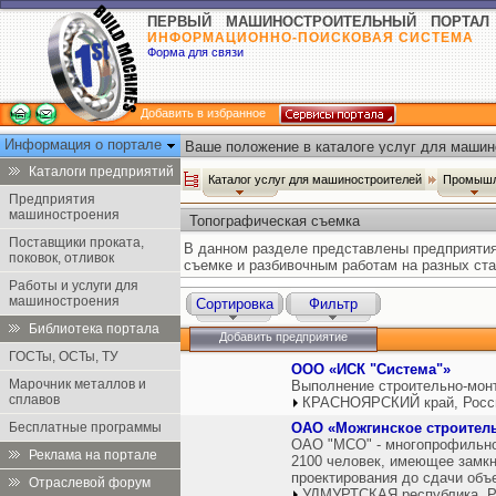
ПЕРВЫЙ МАШИНОСТРОИТЕЛЬНЫЙ ПОРТАЛ
ИНФОРМАЦИОННО-ПОИСКОВАЯ СИСТЕМА
Форма для связи
Добавить в избранное
Информация о портале
Ваше положение в каталоге услуг для машин
Каталоги предприятий
Каталог услуг для машиностроителей
Промышл
Предприятия
машиностроения
Топографическая съемка
Поставщики проката,
В данном разделе представлены предприятия
поковок, отливок
съемке и разбивочным работам на разных ста
Работы и услуги для
машиностроения
Сортировка
Фильтр
Библиотека портала
Добавить предприятие
ГОСТы, ОСТы, ТУ
ООО «ИСК "Система"»
Марочник металлов и
Выполнение строительно-мон
сплавов
КРАСНОЯРСКИЙ край, Росс
Бесплатные программы
ОАО «Можгинское строител
ОАО "МСО" - многопрофильно
Реклама на портале
2100 человек, имеющее замкн
проектирования до сдачи объе
Отраслевой форум
УДМУРТСКАЯ республика, Р