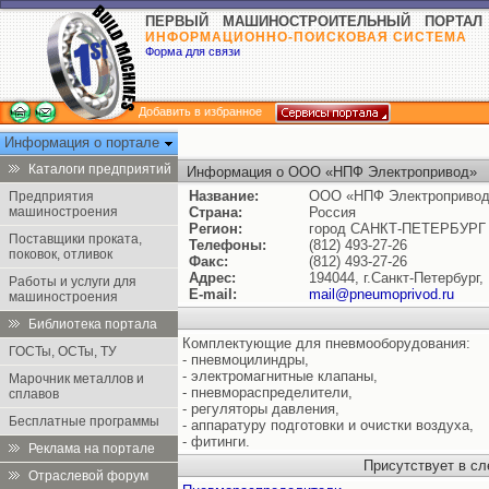
ПЕРВЫЙ МАШИНОСТРОИТЕЛЬНЫЙ ПОРТАЛ
ИНФОРМАЦИОННО-ПОИСКОВАЯ СИСТЕМА
Форма для связи
Добавить в избранное
Информация о портале
Каталоги предприятий
Информация о ООО «НПФ Электропривод»
Название:
ООО «НПФ Электроприво
Предприятия
машиностроения
Страна:
Россия
Регион:
город САНКТ-ПЕТЕРБУРГ
Поставщики проката,
Телефоны:
(812) 493-27-26
поковок, отливок
Факс:
(812) 493-27-26
Адрес:
194044, г.Санкт-Петербург
Работы и услуги для
E-mail:
mail@pneumoprivod.ru
машиностроения
Библиотека портала
Комплектующие для пневмооборудования:
ГОСТы, ОСТы, ТУ
- пневмоцилиндры,
- электромагнитные клапаны,
Марочник металлов и
- пневмораспределители,
сплавов
- регуляторы давления,
Бесплатные программы
- аппаратуру подготовки и очистки воздуха,
- фитинги.
Реклама на портале
Присутствует в с
Отраслевой форум