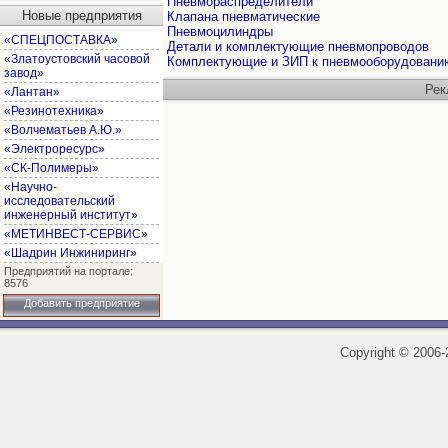
Пневмораспределители
Новые предприятия
Клапана пневматические
Пневмоцилиндры
«СПЕЦПОСТАВКА»
Детали и комплектующие пневмопроводов
«Златоустовский часовой
Комплектующие и ЗИП к пневмооборудовани
завод»
Рек
«Лантан»
«Резинотехника»
«Волчематьев А.Ю.»
«Электроресурс»
«СК-Полимеры»
«Научно-
исследовательский
инженерный институт»
«МЕТИНВЕСТ-СЕРВИС»
«Шадрин Инжиниринг»
Предприятий на портале:
8576
Добавить предприятие
Copyright
©
2006-2