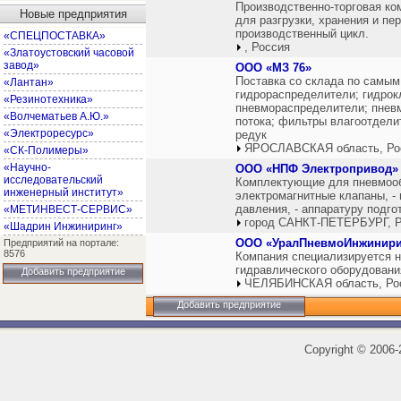
Производственно-торговая ко
Новые предприятия
для разгрузки, хранения и п
производственный цикл.
«СПЕЦПОСТАВКА»
, Россия
«Златоустовский часовой
завод»
ООО «МЗ 76»
Поставка со склада по самым
«Лантан»
гидрораспределители; гидрок
«Резинотехника»
пневмораспределители; пнев
«Волчематьев А.Ю.»
потока; фильтры влагоотдел
«Электроресурс»
редук
ЯРОСЛАВСКАЯ область, Ро
«СК-Полимеры»
«Научно-
ООО «НПФ Электропривод»
исследовательский
Комплектующие для пневмооб
инженерный институт»
электромагнитные клапаны, -
давления, - аппаратуру подгот
«МЕТИНВЕСТ-СЕРВИС»
город САНКТ-ПЕТЕРБУРГ, Р
«Шадрин Инжиниринг»
ООО «УралПневмоИнжинири
Предприятий на портале:
8576
Компания специализируется н
гидравлического оборудовани
Добавить предприятие
ЧЕЛЯБИНСКАЯ область, Ро
Добавить предприятие
Copyright
©
2006-2