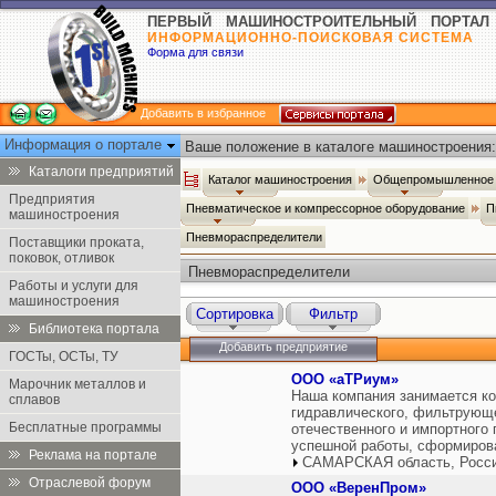
ПЕРВЫЙ МАШИНОСТРОИТЕЛЬНЫЙ ПОРТАЛ
ИНФОРМАЦИОННО-ПОИСКОВАЯ СИСТЕМА
Форма для связи
Добавить в избранное
Информация о портале
Ваше положение в каталоге машиностроения:
Каталоги предприятий
Каталог машиностроения
Общепромышленное 
Предприятия
Пневматическое и компрессорное оборудование
П
машиностроения
Пневмораспределители
Поставщики проката,
поковок, отливок
Пневмораспределители
Работы и услуги для
машиностроения
Сортировка
Фильтр
Библиотека портала
Добавить предприятие
ГОСТы, ОСТы, ТУ
ООО «аТРиум»
Марочник металлов и
Наша компания занимается к
сплавов
гидравлического, фильтрующ
Бесплатные программы
отечественного и импортного
успешной работы, сформирова
Реклама на портале
САМАРСКАЯ область, Росс
Отраслевой форум
ООО «ВеренПром»