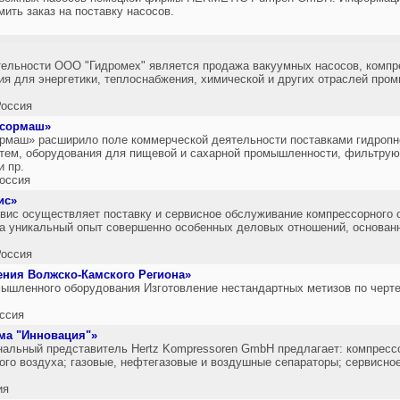
ить заказ на поставку насосов.
льности ООО "Гидромех" является продажа вакуумных насосов, компре
ия для энергетики, теплоснабжения, химической и других отраслей пром
оссия
ссормаш»
маш» расширило поле коммерческой деятельности поставками гидропн
стем, оборудования для пищевой и сахарной промышленности, фильтру
и пр.
оссия
ис»
ис осуществляет поставку и сервисное обслуживание компрессорного 
а уникальный опыт совершенно особенных деловых отношений, основанн
оссия
ния Волжско-Камского Региона»
мышленного оборудования Изготовление нестандартных метизов по черт
ссия
ма "Инновация"»
альный представитель Hertz Kompressoren GmbH предлагает: компресс
го воздуха; газовые, нефтегазовые и воздушные сепараторы; сервисно
ия