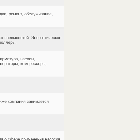
ка, ремонт, обслуживание,
аж пневмосетей. Энергетическое
роллеры.
арматура, насосы,
енераторы, компрессоры,
кже компания занимается
я о сфере применения насосов