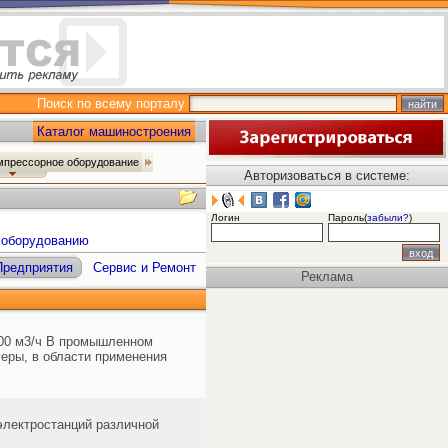
Поиск по всему порталу
Каталог машиностроения
мпрессорное оборудование
Авторизоваться в системе:
Логин
Пароль(
забыли?
)
 оборудованию
Предприятия
Сервис и Ремонт
Реклама
000 м3/ч В промышленном
ры, в области применения
электростанций различной