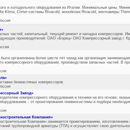
кого и холодильного оборудования из Италии. Минимальные цены. Мини
te Klima, Сплит-системы Rivacold, моноблоки Rivacold, венткамеры The
оссия
м»
асных частей; капитальный, текущий ремонт и наладка компрессоров. И
ледующих производителей: ОАО «Борец» ОАО Компрессорный завод г. 
оссия
была организована более шести лет назад как организация занимающая
 компрессорного оборудовании, производством запасных частей. В про
сия
ла»
оставки безмасляных компрессоров.
оссия
ессорный Завод»
одителем компрессорного оборудования и техники на его основе; оказы
борудованием – от проектирования пневмосистемы и подбора необходим
сия
ностроительная Компания»
троительная Компания» занимается проектированием, изготовлением и
ытаний трубопроводной арматуры (ТПА) и осуществляет свою деятельнос