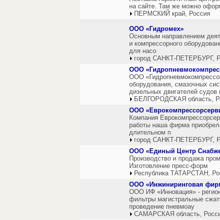
на сайте. Там же можно оформ
ПЕРМСКИЙ край, Россия
ООО «Гидромех»
Основным направлением деяте
и компрессорного оборудован
для насо
город САНКТ-ПЕТЕРБУРГ, Р
ООО «Гидропневмокомпре
ООО «Гидропневмокомпрессор
оборудования, смазочных си
дизельных двигателей судов 
БЕЛГОРОДСКАЯ область, Р
ООО «Еврокомпрессорсерв
Компания Еврокомпрессорсерв
работы наша фирма приобрел
длительном п
город САНКТ-ПЕТЕРБУРГ, Р
ООО «Единый Центр Снабже
Производство и продажа про
Изготовление пресс-форм
Республика ТАТАРСТАН, Ро
ООО «Инжиниринговая фир
ООО ИФ «Инновация» - регион
фильтры магистральные сжато
проведение пневмоау
САМАРСКАЯ область, Росс