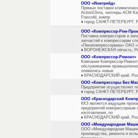
ООО «Инжтрейд»
Прямые поставки климатичес
ActionClima, чиллеры ACM Kal
Frascold, компр
город САНКТ-ПЕТЕРБУРГ, Р
ООО «Компрессор-Рем-Про
Поставка компрессоров и зап
запчастей к компрессорам с
«Пензкомпрессормаш» ОАО «
ВОРОНЕЖСКАЯ область, Р
ООО «Компрессор-Ремонт»
Компания Компрессор-Ремонт 
обслуживанием промышленного
появились новые
КРАСНОДАРСКИЙ край, Рос
ООО «Компрессоры Без Мас
Предприятие осуществляет п
город САНКТ-ПЕТЕРБУРГ, Р
ООО «Краснодарский Компр
ККЗ является ведущим произв
предприятий компрессорным о
изготовления, по
КРАСНОДАРСКИЙ край, Рос
ООО «Международная Маши
ООО «Международная Машинос
производства, ремонта и исп