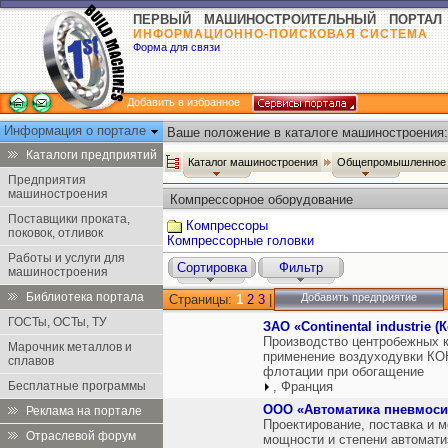
ПЕРВЫЙ МАШИНОСТРОИТЕЛЬНЫЙ ПОРТАЛ
ИНФОРМАЦИОННО-ПОИСКОВАЯ СИСТЕМА
Форма для связи
Добавить в избранное
Информация о портале
Ваше положение в каталоге машиностроения:
Каталоги предприятий
Каталог машиностроения
Общепромышленное 
Предприятия
машиностроения
Компрессорное оборудование
Поставщики проката,
Компрессоры
поковок, отливок
Компрессорные головки
Работы и услуги для
Сортировка
Фильтр
машиностроения
Библиотека портала
Добавить предприятие
Страницы:
1
2
3
|
ГОСТы, ОСТы, ТУ
ЗАО «Continental industrie 
Производство центробежных к
Марочник металлов и
применение воздуходувки К
сплавов
флотации при обогащение
Бесплатные программы
, Франция
ООО «Автоматика пневмос
Реклама на портале
Проектирование, поставка и 
Отраслевой форум
мощности и степени автомати