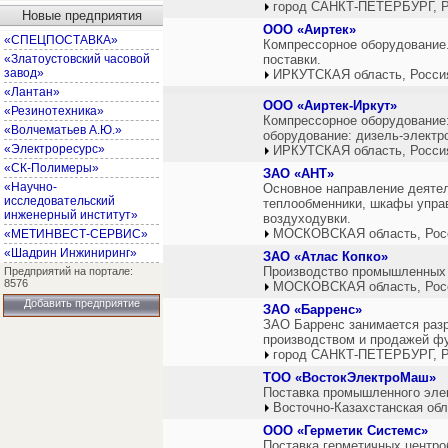
город САНКТ-ПЕТЕРБУРГ, Р
Новые предприятия
ООО «Аиртек»
«СПЕЦПОСТАВКА»
Компрессорное оборудование.
«Златоустовский часовой
поставки.
завод»
ИРКУТСКАЯ область, Росси
«Лантан»
ООО «Аиртек-Иркут»
«Резинотехника»
Компрессорное оборудование:
«Волчематьев А.Ю.»
оборудование: дизель-электр
«Электроресурс»
ИРКУТСКАЯ область, Росси
«СК-Полимеры»
ЗАО «АНТ»
«Научно-
Основное направление деятел
исследовательский
теплообменники, шкафы управ
инженерный институт»
воздуходувки.
МОСКОВСКАЯ область, Рос
«МЕТИНВЕСТ-СЕРВИС»
«Шадрин Инжиниринг»
ЗАО «Атлас Копко»
Производство промышленных у
Предприятий на портале:
8576
МОСКОВСКАЯ область, Рос
Добавить предприятие
ЗАО «Барренс»
ЗАО Барренс занимается разр
производством и продажей фу
город САНКТ-ПЕТЕРБУРГ, Р
ТОО «ВостокЭлектроМаш»
Поставка промышленного эле
Восточно-Казахстанская обл
ООО «Герметик Системс»
Поставка герметичных цент