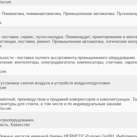
оссия
 Пневматика, пневмоавтоматика. Промышленная автоматика. Пусконалад
я
 поставки, сервис, пуско-наладка. Пневмоаудит, проектирование и монт
останции, поставки, ремонт. Промышленная автоматика, логические конт
я
ьности - поставка полного ассортимента промышленного оборудования: 
ления, вентиляторы, электродвигатели, компенсаторы, счетчики, парог
сия
становок сжатия воздуха и устройств воздухоподготовки.
сия
аботкой, производством и продажей компрессоров и комплектующих. Та
рнитуры для стекла, в том числе и по индивидуальным заказам.
оссия
ктрооборудования.
асть, Казахстан
робежных насосов немецкой фирмы HERMETIC-Pumpen GmBH. Информаци