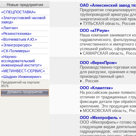
Новые предприятия
ОАО «Алексинский завод т
Предприятие специализируетс
«СПЕЦПОСТАВКА»
трубопроводной арматуры для
«Златоустовский часовой
энергетической отраслей про
завод»
ТУЛЬСКАЯ область, Россия
«Лантан»
ООО «аТРиум»
«Резинотехника»
Наша компания занимается к
«Волчематьев А.Ю.»
гидравлического, фильтрующ
отечественного и импортного
«Электроресурс»
успешной работы, сформирова
«СК-Полимеры»
САМАРСКАЯ область, Росс
«Научно-
исследовательский
ООО «ВеренПром»
инженерный институт»
Производственно-торговая ко
«МЕТИНВЕСТ-СЕРВИС»
для разгрузки, хранения и п
производственный цикл.
«Шадрин Инжиниринг»
, Россия
Предприятий на портале:
8576
ООО «Кламптек»
Добавить предприятие
На российском рынке появилс
отличии от традиционных стр
фиксации детали при обработ
крепление. Это продукция ко
МОСКОВСКАЯ область, Рос
ООО «Мехпрофиль »
ООО «Мехпрофиль» готово пр
следующим видам деятельнос
гидроцилиндров; -изготовлен
стационарную технику, обору