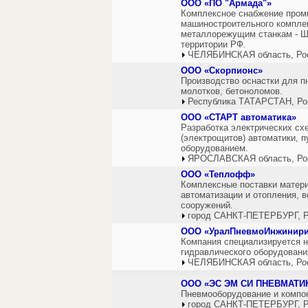
ООО «ПО "Армада"»
Комплексное снабжение пром
машиностроительного комплекс
металлорежущим станкам - ШВ
территории РФ.
ЧЕЛЯБИНСКАЯ область, Ро
ООО «Скорпионс»
Производство оснастки для п
молотков, бетоноломов.
Республика ТАТАРСТАН, Ро
ООО «СТАРТ автоматика»
Разработка электрических сх
(электрощитов) автоматики, 
оборудованием.
ЯРОСЛАВСКАЯ область, Ро
ООО «Теплофф»
Комплексные поставки матери
автоматизации и отопления, 
сооружений.
город САНКТ-ПЕТЕРБУРГ, Р
ООО «УралПневмоИнжинири
Компания специализируется н
гидравлического оборудовани
ЧЕЛЯБИНСКАЯ область, Ро
ООО «ЭС ЭМ СИ ПНЕВМАТИ
Пневмооборудование и компо
город САНКТ-ПЕТЕРБУРГ, Р