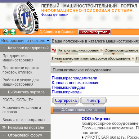
ПЕРВЫЙ МАШИНОСТРОИТЕЛЬНЫЙ ПОРТАЛ
ИНФОРМАЦИОННО-ПОИСКОВАЯ СИСТЕМА
Форма для связи
Добавить в избранное
Информация о портале
Ваше положение в каталоге машиностроения:
Каталоги предприятий
Каталог машиностроения
Общепромышленное 
Предприятия
Пневматическое и компрессорное оборудование
П
машиностроения
Поставщики проката,
Пневматическое оборудование
поковок, отливок
Пневмораспределители
Работы и услуги для
Клапана пневматические
машиностроения
Пневмоцилиндры
Пневмоприводы
Библиотека портала
ГОСТы, ОСТы, ТУ
Сортировка
Фильтр
Марочник металлов и
Добавить предприятие
сплавов
ООО «Аиртек»
Бесплатные программы
Компрессорное оборудование.
Реклама на портале
Промышленная автоматика. Пу
поставки.
Отраслевой форум
ИРКУТСКАЯ область, Росси