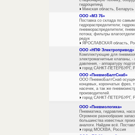
гидроцилинд
Минская область, Беларусь
ООО «МЗ 76»
Поставка со склада по самым
гидрораспределители; гидрок
пневмораспределители; пнев
потока; фильтры влагоотдел
редук
ЯРОСЛАВСКАЯ область, Ро
ООО «НПФ Электропривод»
Комплектующие для пневмооб
электромагнитные клапаны, -
давления, - аппаратуру подгот
город САНКТ-ПЕТЕРБУРГ, Р
ООО «ПневмоБалтСнаб»
ООО ПневмоБалтСнаб осущест
концевых, корончатых фрез,
насечек, а так же пневмоинс
производителей.
город САНКТ-ПЕТЕРБУРГ, Р
ООО «Пневмологика»
Пневматика, гидравлика, нас
Огромное разнообразие запас
большинства известных прои
аналоги. Найдем всё. Постав
город МОСКВА, Россия