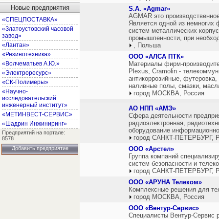
Новые предприятия
S.A. «Аgmаr»
AGMAR это производственное 
«СПЕЦПОСТАВКА»
Является одной из немногих
«Златоустовский часовой
систем металлических корпус
завод»
промышленности, при необход
«Лантан»
, Польша
«Резинотехника»
ООО «АЛСА ПТК»
«Волчематьев А.Ю.»
Материалы фирм-производителе
Plexus, Cramolin - телекомму
«Электроресурс»
антикоррозийные, футеровка,
«СК-Полимеры»
наливные полы, смазки, масла
«Научно-
город МОСКВА, Россия
исследовательский
инженерный институт»
АО НПП «АМЭ»
«МЕТИНВЕСТ-СЕРВИС»
Сфера деятельности предприя
радиоэлектронная, радиотехн
«Шадрин Инжиниринг»
оборудование информационно
Предприятий на портале:
город САНКТ-ПЕТЕРБУРГ, Р
8578
Добавить предприятие
ООО «Арстел»
Группа компаний специализир
систем безопасности и телек
город САНКТ-ПЕТЕРБУРГ, Р
ООО «АРУНА Телеком»
Комплексные решения для те
город МОСКВА, Россия
ООО «Вентур-Сервис»
Специалисты Вентур-Сервис р