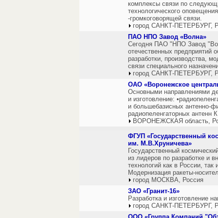
комплексы связи по следующ
технологического оповещения
-громкоговорящей связи.
город САНКТ-ПЕТЕРБУРГ, Р
ПАО НПО Завод «Волна»
Сегодня ПАО "НПО Завод "Во
отечественных предприятий о
разработки, производства, мо
связи специального назначен
город САНКТ-ПЕТЕРБУРГ, Р
ОАО «Воронежское централ
Основными направлениями де
и изготовление: •радиопелен
и большебазисных антенно-ф
радиопеленгаторных антенн К
ВОРОНЕЖСКАЯ область, Р
ФГУП «Государственный ко
им. М.В.Хруничева»
Государственный космический
из лидеров по разработке и 
технологий как в России, так
Модернизация ракеты-носител
город МОСКВА, Россия
ЗАО «Гранит-16»
Разработка и изготовление н
город САНКТ-ПЕТЕРБУРГ, Р
ООО «Группа Компаний "Об