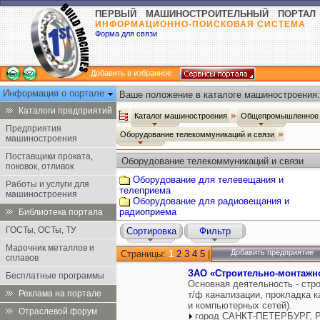
ПЕРВЫЙ МАШИНОСТРОИТЕЛЬНЫЙ ПОРТАЛ
ИНФОРМАЦИОННО-ПОИСКОВАЯ СИСТЕМА
Форма для связи
Добавить в избранное
Информация о портале
Ваше положение в каталоге машиностроения:
Каталоги предприятий
Каталог машиностроения
Общепромышленное 
Предприятия
Оборудование телекоммуникаций и связи
машиностроения
Поставщики проката,
Оборудование телекоммуникаций и связи
поковок, отливок
Оборудование для телевещания и
Работы и услуги для
телеприема
машиностроения
Оборудование для радиовещания и
радиоприема
Библиотека портала
ГОСТы, ОСТы, ТУ
Сортировка
Фильтр
Марочник металлов и
Добавить предприятие
Страницы:
1
2
3
4
5
|
сплавов
ЗАО «Cтроительно-монтажн
Бесплатные программы
Основная деятельность - стр
Реклама на портале
т/ф канализации, прокладка 
и компьютерных сетей).
Отраслевой форум
город САНКТ-ПЕТЕРБУРГ, Р