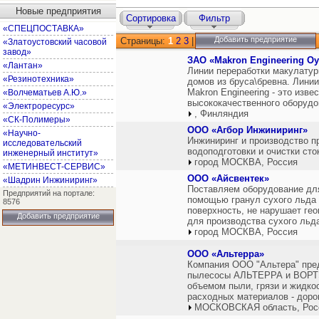
Новые предприятия
Сортировка
Фильтр
«СПЕЦПОСТАВКА»
Добавить предприятие
Страницы:
1
2
3
|
«Златоустовский часовой
завод»
ЗАО «Makron Engineering Oy
«Лантан»
Линии переработки макулатур
«Резинотехника»
домов из бруса\бревна. Лини
Makron Engineering - это изв
«Волчематьев А.Ю.»
высококачественного оборудо
«Электроресурс»
, Финляндия
«СК-Полимеры»
ООО «Агбор Инжиниринг»
«Научно-
Инжиниринг и производство 
исследовательский
водоподготовки и очистки сто
инженерный институт»
город МОСКВА, Россия
«МЕТИНВЕСТ-СЕРВИС»
ООО «Айсвентек»
«Шадрин Инжиниринг»
Поставляем оборудование для
Предприятий на портале:
помощью гранул сухого льда (
8576
поверхность, не нарушает гео
Добавить предприятие
для производства сухого льда
город МОСКВА, Россия
ООО «Альтерра»
Компания ООО "Альтера" пре
пылесосы АЛЬТЕРРА и ВОРТЭ
объемом пыли, грязи и жидко
расходных материалов - доро
МОСКОВСКАЯ область, Рос