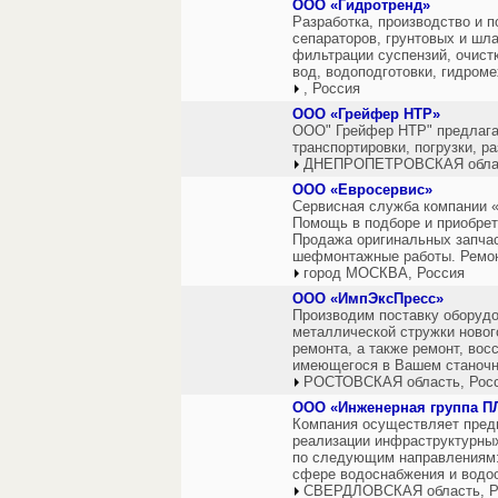
ООО «Гидротренд»
Разработка, производство и 
сепараторов, грунтовых и шл
фильтрации суспензий, очис
вод, водоподготовки, гидроме
, Россия
ООО «Грейфер НТР»
ООО" Грейфер НТР" предлага
транспортировки, погрузки, р
ДНЕПРОПЕТРОВСКАЯ облас
ООО «Евросервис»
Сервисная служба компании 
Помощь в подборе и приобре
Продажа оригинальных запчас
шефмонтажные работы. Ремон
город МОСКВА, Россия
ООО «ИмпЭксПресс»
Производим поставку оборуд
металлической стружки новог
ремонта, а также ремонт, вос
имеющегося в Вашем станочн
РОСТОВСКАЯ область, Рос
ООО «Инженерная группа П
Компания осуществляет пред
реализации инфраструктурных
по следующим направлениям:
сфере водоснабжения и водоо
СВЕРДЛОВСКАЯ область, Р