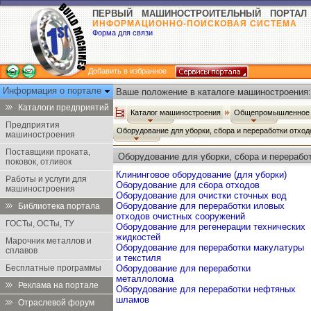
ПЕРВЫЙ МАШИНОСТРОИТЕЛЬНЫЙ ПОРТАЛ
ИНФОРМАЦИОННО-ПОИСКОВАЯ СИСТЕМА
Форма для связи
Добавить в избранное
Информация о портале
Ваше положение в каталоге машиностроения:
Каталоги предприятий
Каталог машиностроения
Общепромышленное 
Предприятия
Оборудование для уборки, сбора и переработки отхо
машиностроения
Поставщики проката,
Оборудование для уборки, сбора и перерабо
поковок, отливок
Клининговое оборудование (для уборки)
Работы и услуги для
Оборудование для сбора отходов
машиностроения
Оборудование для очистки сточных вод
Оборудование для переработки иловых
Библиотека портала
отходов очистных сооружений
ГОСТы, ОСТы, ТУ
Оборудование для регенерации технических
жидкостей
Марочник металлов и
Оборудование для переработки макулатуры
сплавов
и текстиля
Бесплатные программы
Оборудование для переработки
металлолома
Реклама на портале
Оборудование для переработки нефтяных
шламов
Отраслевой форум