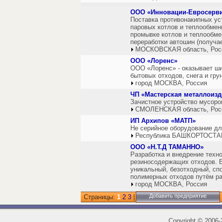
ООО «Инновации-Евросерв
Поставка противонакипных ус
паровых котлов и теплообменн
промывке котлов и теплообме
переработки автошин (получа
МОСКОВСКАЯ область, Рос
ООО «Лоренс»
ООО «Лоренс» - оказывает ши
бытовых отходов, снега и грун
город МОСКВА, Россия
ЧП «Мастерская металлоизд
Зачистное устройство мусоро
СМОЛЕНСКАЯ область, Рос
ИП Архипов «МАТП»
Не серийное оборудование д
Республика БАШКОРТОСТАН
ООО «Н.Т.Д ТАМАННО»
Разработка и внедрение техно
резиносодержащих отходов. В
уникальный, безотходный, сп
полимерных отходов путём ра
город МОСКВА, Россия
Добавить предприятие
Страницы:
1
2
3
|
Copyright
©
2006-2