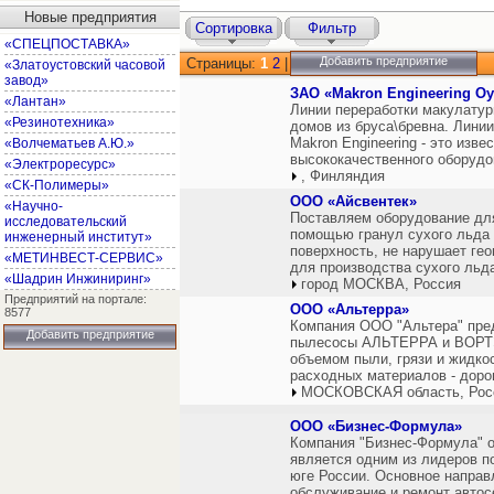
Новые предприятия
Сортировка
Фильтр
«СПЕЦПОСТАВКА»
Добавить предприятие
Страницы:
1
2
|
«Златоустовский часовой
завод»
ЗАО «Makron Engineering Oy
«Лантан»
Линии переработки макулатур
«Резинотехника»
домов из бруса\бревна. Лини
Makron Engineering - это изв
«Волчематьев А.Ю.»
высококачественного оборудо
«Электроресурс»
, Финляндия
«СК-Полимеры»
ООО «Айсвентек»
«Научно-
Поставляем оборудование для
исследовательский
помощью гранул сухого льда (
инженерный институт»
поверхность, не нарушает гео
«МЕТИНВЕСТ-СЕРВИС»
для производства сухого льда
«Шадрин Инжиниринг»
город МОСКВА, Россия
Предприятий на портале:
ООО «Альтерра»
8577
Компания ООО "Альтера" пре
Добавить предприятие
пылесосы АЛЬТЕРРА и ВОРТЭ
объемом пыли, грязи и жидко
расходных материалов - доро
МОСКОВСКАЯ область, Рос
ООО «Бизнес-Формула»
Компания "Бизнес-Формула" ос
является одним из лидеров п
юге России. Основное направ
обслуживание и ремонт автос