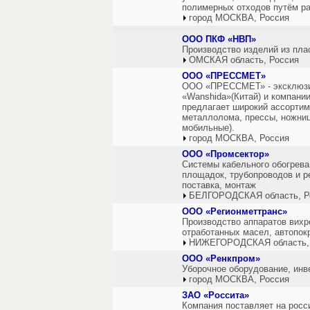
полимерных отходов путём ра
город МОСКВА, Россия
ООО ПКФ «НВП»
Производство изделий из пла
ОМСКАЯ область, Россия
ООО «ПРЕССМЕТ»
ООО «ПРЕССМЕТ» - эксклюзи
«Wanshida»(Китай) и компании
предлагает широкий ассортим
металлолома, прессы, ножниц
мобильные).
город МОСКВА, Россия
ООО «Промсектор»
Системы кабельного обогрева 
площадок, трубопроводов и ре
поставка, монтаж
БЕЛГОРОДСКАЯ область, Р
ООО «Регионметтранс»
Производство аппаратов вихр
отработанных масел, автопок
НИЖЕГОРОДСКАЯ область,
ООО «Ренкпром»
Уборочное оборудование, инв
город МОСКВА, Россия
ЗАО «Россита»
Компания поставляет на росс