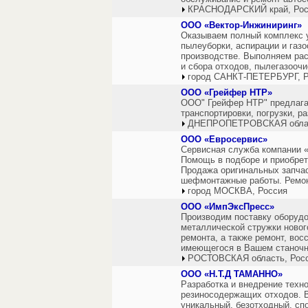
КРАСНОДАРСКИЙ край, Рос
ООО «Вектор-Инжиниринг»
Оказываем полный комплекс у
пылеуборки, аспирации и га
производстве. Выполняем рас
и сбора отходов, пылегазооч
город САНКТ-ПЕТЕРБУРГ, Р
ООО «Грейфер НТР»
ООО" Грейфер НТР" предлага
транспортировки, погрузки, р
ДНЕПРОПЕТРОВСКАЯ облас
ООО «Евросервис»
Сервисная служба компании 
Помощь в подборе и приобре
Продажа оригинальных запчас
шефмонтажные работы. Ремон
город МОСКВА, Россия
ООО «ИмпЭксПресс»
Производим поставку оборуд
металлической стружки новог
ремонта, а также ремонт, вос
имеющегося в Вашем станочн
РОСТОВСКАЯ область, Рос
ООО «Н.Т.Д ТАМАННО»
Разработка и внедрение техно
резиносодержащих отходов. В
уникальный, безотходный, сп