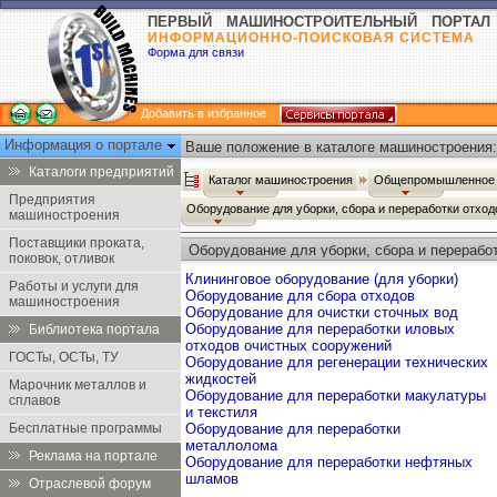
ПЕРВЫЙ МАШИНОСТРОИТЕЛЬНЫЙ ПОРТАЛ
ИНФОРМАЦИОННО-ПОИСКОВАЯ СИСТЕМА
Форма для связи
Добавить в избранное
Информация о портале
Ваше положение в каталоге машиностроения:
Каталоги предприятий
Каталог машиностроения
Общепромышленное 
Предприятия
Оборудование для уборки, сбора и переработки отхо
машиностроения
Поставщики проката,
Оборудование для уборки, сбора и перерабо
поковок, отливок
Клининговое оборудование (для уборки)
Работы и услуги для
Оборудование для сбора отходов
машиностроения
Оборудование для очистки сточных вод
Оборудование для переработки иловых
Библиотека портала
отходов очистных сооружений
ГОСТы, ОСТы, ТУ
Оборудование для регенерации технических
жидкостей
Марочник металлов и
Оборудование для переработки макулатуры
сплавов
и текстиля
Бесплатные программы
Оборудование для переработки
металлолома
Реклама на портале
Оборудование для переработки нефтяных
шламов
Отраслевой форум