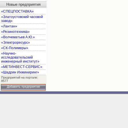
Новые предприятия
«СПЕЦПОСТАВКА»
«Златоустовский часовой
завод»
«Лантан»
«Резинотехника»
«Волчематьев А.Ю.»
«Электроресурс»
«СК-Полимеры»
«Научно-
исследовательский
инженерный институт»
«МЕТИНВЕСТ-СЕРВИС»
«Шадрин Инжиниринг»
Предприятий на портале:
8577
Добавить предприятие