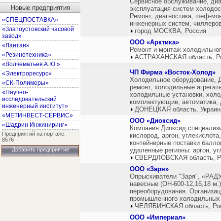
Сервисное обслуживание, диа
Новые предприятия
эксплуатация систем холодос
Ремонт, диагностика, шеф-мо
«СПЕЦПОСТАВКА»
инженерных систем, чиллеров
«Златоустовский часовой
город МОСКВА, Россия
завод»
ООО «Арктика»
«Лантан»
Ремонт и монтаж холодильног
«Резинотехника»
АСТРАХАНСКАЯ область, Р
«Волчематьев А.Ю.»
ЧП Фирма «Восток-Холод»
«Электроресурс»
Холодильное оборудование, Д
«СК-Полимеры»
ремонт, холодильные агрегат
«Научно-
холодильные установки, хол
исследовательский
комплектующие, автоматика, 
инженерный институт»
ДОНЕЦКАЯ область, Украин
«МЕТИНВЕСТ-СЕРВИС»
ООО «Диоксид»
«Шадрин Инжиниринг»
Компания Диоксид специализи
Предприятий на портале:
кислород, аргон, углекислота
8576
контейнерные поставки баллон
Добавить предприятие
удаленные регионы: аргон, уг
СВЕРДЛОВСКАЯ область, Р
OOO «Заря»
Опрыскиватели "Заря", «РАДУГ
навесные (ОН-600-12,16,18 м.
переоборудования. Организац
промышленного холодильных 
ЧЕЛЯБИНСКАЯ область, Ро
ООО «Империал»