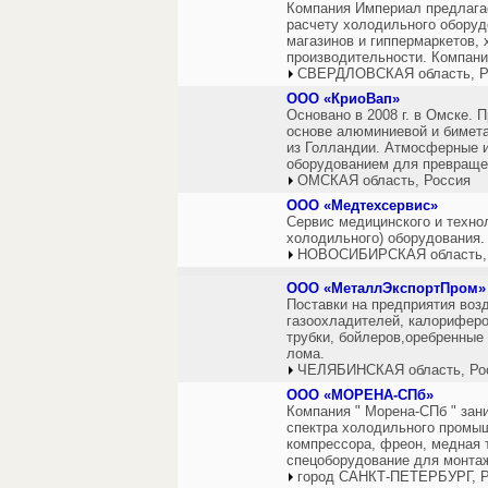
Компания Империал предлага
расчету холодильного оборуд
магазинов и гиппермаркетов,
производительности. Компани
СВЕРДЛОВСКАЯ область, Р
ООО «КриоВап»
Основано в 2008 г. в Омске.
основе алюминиевой и бимета
из Голландии. Атмосферные 
оборудованием для превращен
ОМСКАЯ область, Россия
ООО «Медтехсервис»
Cервис медицинского и технол
холодильного) оборудования.
НОВОСИБИРСКАЯ область,
ООО «МеталлЭкспортПром»
Поставки на предприятия воз
газоохладителей, калориферо
трубки, бойлеров,оребренные 
лома.
ЧЕЛЯБИНСКАЯ область, Ро
ООО «МОРЕНА-СПб»
Компания " Морена-СПб " зан
спектра холодильного промыш
компрессора, фреон, медная т
спецоборудование для монта
город САНКТ-ПЕТЕРБУРГ, Р