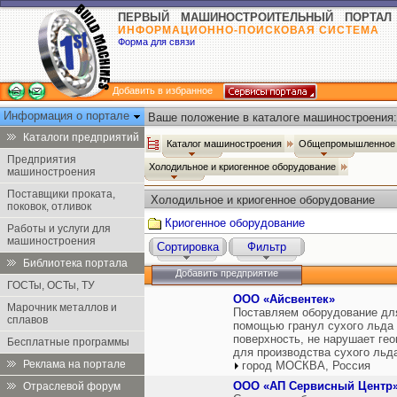
ПЕРВЫЙ МАШИНОСТРОИТЕЛЬНЫЙ ПОРТАЛ
ИНФОРМАЦИОННО-ПОИСКОВАЯ СИСТЕМА
Форма для связи
Добавить в избранное
Информация о портале
Ваше положение в каталоге машиностроения:
Каталоги предприятий
Каталог машиностроения
Общепромышленное 
Предприятия
Холодильное и криогенное оборудование
машиностроения
Поставщики проката,
Холодильное и криогенное оборудование
поковок, отливок
Криогенное оборудование
Работы и услуги для
машиностроения
Сортировка
Фильтр
Библиотека портала
Добавить предприятие
ГОСТы, ОСТы, ТУ
ООО «Айсвентек»
Марочник металлов и
Поставляем оборудование для
сплавов
помощью гранул сухого льда (
поверхность, не нарушает гео
Бесплатные программы
для производства сухого льда
Реклама на портале
город МОСКВА, Россия
ООО «АП Сервисный Центр
Отраслевой форум