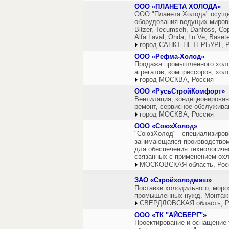
ООО «ПЛАНЕТА ХОЛОДА»
ООО "Планета Холода" осуще
оборудования ведущих миров
Bitzer, Tecumseh, Danfoss, C
Alfa Laval, Onda, Lu Ve, Base
город САНКТ-ПЕТЕРБУРГ, Р
ООО «Рефма-Холод»
Продажа промышленного холо
агрегатов, компрессоров, хол
город МОСКВА, Россия
ООО «РусьСтройКомфорт»
Вентиляция, кондиционирован
ремонт, сервисное обслуживан
город МОСКВА, Россия
ООО «СоюзХолод»
"СоюзХолод" - специализиров
занимающаяся производством
для обеспечения технологиче
связанных с применением ох
МОСКОВСКАЯ область, Рос
ЗАО «Стройхолодмаш»
Поставки холодильного, моро
промышленных нужд. Монтаж,
СВЕРДЛОВСКАЯ область, Р
ООО «ТК "АЙСБЕРГ"»
Проектирование и оснащение 