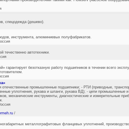
я
в, спецодежда (дешево).
родов, инструмента, алюминиевых полуфабрикатов.
оссия
й течественно автотехники.
сия
» гарантирует безотказную работу подшипников в течении всего эксплу
готовителем.
оссия
ка»
и отечественные промышленные подшипники; - РТИ (приводные, транспо
ные уплотнения, рукава и шланги, рукава ВД); - цепи промышленные и С
ов, механические инструменты, диагностические и измерительные приб
к.
оссия
rmeh.ru
/
пногабаритных металлографитовых фланцевых уплотнений, производств