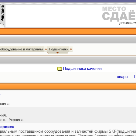
оборудование и материалы
Подшипники
Подшипники качения
Товары
»
раина
ния.
ть, Украина
ервис»
циальным поставщиком оборудования и запчастей фирмы SKF(подшипник
портными производителями такими как: Flowserv (насосное оборудование