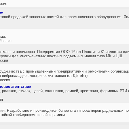
ссия
р»
птовой продажей запасных частей для промышленного оборудования. Я
ами.
Россия
стмасс и полимеров. Предприятие ООО "Реал-Пластик и К" является ед
еровки для многоканатных шахтных подъемных машин типа МК и ЦШ.
ссия
трудничества с промышленными предприятиями и ремонтными организаци
 виброналадке электрических машин (от 0,5 мВт).
оссия
овое агентство»
 роликов, втулок, цепей, сальников, ремней, крестовин, формовых РТИ 
ия
ния. Разработано и производится более ста типоразмеров радиальных п
стойкой карбидокремниевой керамики.