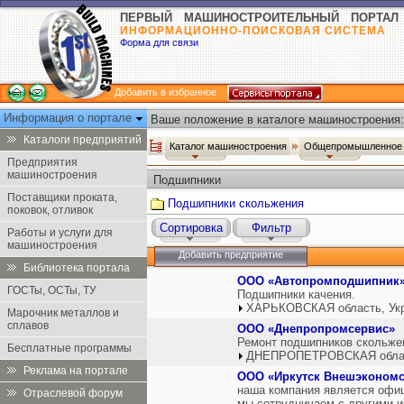
ПЕРВЫЙ МАШИНОСТРОИТЕЛЬНЫЙ ПОРТАЛ
ИНФОРМАЦИОННО-ПОИСКОВАЯ СИСТЕМА
Форма для связи
Добавить в избранное
Информация о портале
Ваше положение в каталоге машиностроения:
Каталоги предприятий
Каталог машиностроения
Общепромышленное 
Предприятия
машиностроения
Подшипники
Поставщики проката,
Подшипники скольжения
поковок, отливок
Сортировка
Фильтр
Работы и услуги для
машиностроения
Добавить предприятие
Библиотека портала
ООО «Автопромподшипник
ГОСТы, ОСТы, ТУ
Подшипники качения.
ХАРЬКОВСКАЯ область, Ук
Марочник металлов и
сплавов
ООО «Днепропромсервис»
Ремонт подшипников скольже
Бесплатные программы
ДНЕПРОПЕТРОВСКАЯ облас
Реклама на портале
ООО «Иркутск Внешэкономс
наша компания является офи
Отраслевой форум
мы сотрудничаем с другими им