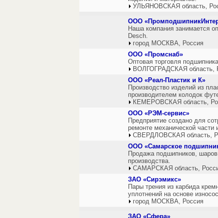
УЛЬЯНОВСКАЯ область, Ро
ООО «ПромподшипникИнте
Наша компания занимается о
Desch.
город МОСКВА, Россия
ООО «Промснаб»
Оптовая торговля подшипник
ВОЛГОГРАДСКАЯ область, 
ООО «Реал-Пластик и К»
Производство изделий из пла
производителем колодок фут
КЕМЕРОВСКАЯ область, Ро
ООО «РЭМ-сервис»
Предприятие создано для со
ремонте механической части и
СВЕРДЛОВСКАЯ область, Р
ООО «Самарское подшипник
Продажа подшипников, шаров,
производства.
САМАРСКАЯ область, Росс
ЗАО «Сирэмикс»
Пары трения из карбида крем
уплотнений на основе износо
город МОСКВА, Россия
ЗАО «Сфера»