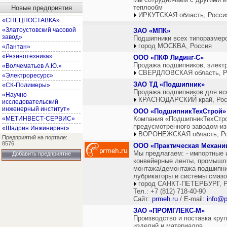
теплообм
Новые предприятия
ИРКУТСКАЯ область, Росси
«СПЕЦПОСТАВКА»
«Златоустовский часовой
ЗАО «МПК»
завод»
Подшипники всех типоразмеро
город МОСКВА, Россия
«Лантан»
«Резинотехника»
ООО «ПКФ Лидинг-С»
Продажа подшипников, элект
«Волчематьев А.Ю.»
СВЕРДЛОВСКАЯ область, Р
«Электроресурс»
ЗАО ТД «Подшипник»
«СК-Полимеры»
Продажа подшипников для все
«Научно-
КРАСНОДАРСКИЙ край, Рос
исследовательский
инженерный институт»
ООО «ПодшипникТехСтрой»
«МЕТИНВЕСТ-СЕРВИС»
Компания «ПодшипникТехСтрой
предусмотренного заводом-из
«Шадрин Инжиниринг»
ВОРОНЕЖСКАЯ область, Р
Предприятий на портале:
8576
ООО «Практическая Механи
Мы предлагаем: - импортные 
Добавить предприятие
конвейерные ленты, промышлен
монтажа/демонтажа подшипник
лубрикаторы и системы смазо
город САНКТ-ПЕТЕРБУРГ, Р
Тел.: +7 (812) 718-40-90
Сайт:
prmeh.ru
/ E-mail:
info@p
ЗАО «ПРОМГЛЕКС-М»
Производство и поставка кру
изделий и материалов.