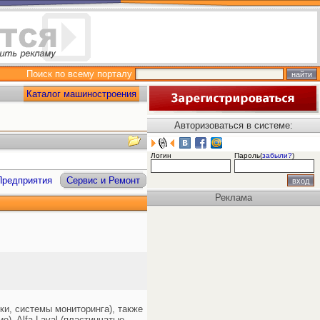
Поиск по всему порталу
Каталог машиностроения
Авторизоваться в системе:
Логин
Пароль(
забыли?
)
Предприятия
Сервис и Ремонт
Реклама
и, системы мониторинга), также
), Alfa Laval (пластинчатые