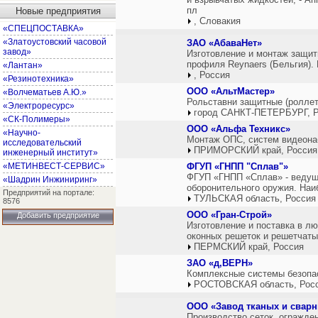
пл
Новые предприятия
, Словакия
«СПЕЦПОСТАВКА»
«Златоустовский часовой
ЗАО «АбаваНет»
завод»
Изготовление и монтаж защит
профиля Reynaers (Бельгия).
«Лантан»
, Россия
«Резинотехника»
ООО «АльтМастер»
«Волчематьев А.Ю.»
Рольставни защитные (роллеты
«Электроресурс»
город САНКТ-ПЕТЕРБУРГ, Р
«СК-Полимеры»
ООО «Альфа Техникс»
«Научно-
Монтаж ОПС, систем видеона
исследовательский
ПРИМОРСКИЙ край, Россия
инженерный институт»
«МЕТИНВЕСТ-СЕРВИС»
ФГУП «ГНПП "Сплав"»
ФГУП «ГНПП «Сплав» - ведущи
«Шадрин Инжиниринг»
оборонительного оружия. Наи
Предприятий на портале:
ТУЛЬСКАЯ область, Россия
8576
ООО «Гран-Строй»
Добавить предприятие
Изготовление и поставка в л
оконных решеток и решетчаты
ПЕРМСКИЙ край, Россия
ЗАО «д,ВЕРН»
Комплексные системы безопас
РОСТОВСКАЯ область, Рос
ООО «Завод тканых и сварн
Производство сеток, огражден