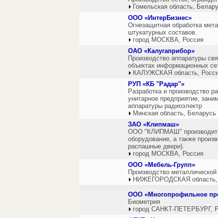
Гомельская область, Белар
ООО «ИнтерБизнес»
Огнезащитная обработка мета
штукатурных составов.
город МОСКВА, Россия
ОАО «Калугаприбор»
Производство аппаратуры свя
объектах информационных се
КАЛУЖСКАЯ область, Росс
РУП «КБ "Радар"»
Разработка и производство р
унитарное предприятие, зани
аппаратуры радиоэлектр
Минская область, Беларусь
ЗАО «Клипмаш»
ООО "КЛИПМАШ" производит м
оборудование, а также произ
распашные двери).
город МОСКВА, Россия
ООО «Мебель-Групп»
Производство металлической м
НИЖЕГОРОДСКАЯ область,
ООО «Многопрофильное пре
Биометрия
город САНКТ-ПЕТЕРБУРГ, Р