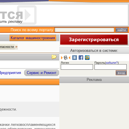
Поиск по всему порталу
Каталог машиностроения
опасности
Авторизоваться в системе:
Логин
Пароль(
забыли?
)
Предприятия
Сервис и Ремонт
Реклама
дежности.
рекачки легковоспламеняющихся
ское оборудование, извещатели