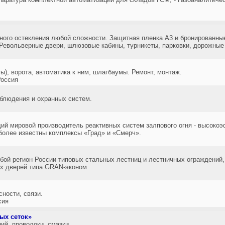
ного остекления любой сложности. Защитная пленка А3 и бронированны
 Револьверные двери, шлюзовые кабины, турникеты, парковки, дорожные
), ворота, автоматика к ним, шлагбаумы. Ремонт, монтаж.
оссия
блюдения и охранных систем.
й мировой производитель реактивных систем залпового огня - высокоэ
более известны комплексы «Град» и «Смерч».
юбой регион России типовых стальных лестниц и лестничных ограждений
х дверей типа GRAN-эконом.
ности, связи.
сия
ых сеток»
ий, проволоки, смазки.