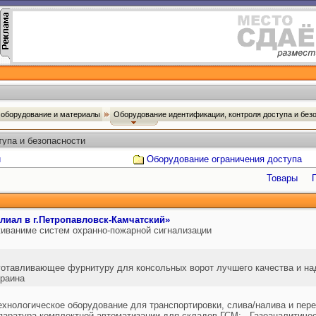
оборудование и материалы
Оборудование идентификации, контроля доступа и без
упа и безопасности
и
Оборудование ограничения доступа
Товары
иал в г.Петропавловск-Камчатский»
иваниме систем охранно-пожарной сигнализации
изготавливающее фурнитуру для консольных ворот лучшего качества и на
раина
Технологическое оборудование для транспортировки, слива/налива и пе
ппаратура комплектной автоматизации для складов ГСМ; - Газоаналитиче