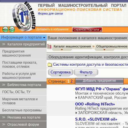
ПЕРВЫЙ МАШИНОСТРОИТЕЛЬНЫЙ ПОРТАЛ
ИНФОРМАЦИОННО-ПОИСКОВАЯ СИСТЕМА
Форма для связи
Добавить в избранное
Информация о портале
Ваше положение в каталоге машиностроения:
Каталоги предприятий
Каталог машиностроения
Общепромышленное 
Предприятия
машиностроения
Оборудование идентификации, контроля дост
Поставщики проката,
Системы контроля доступа и безопасност
поковок, отливок
Сортировка
Фильтр
Работы и услуги для
машиностроения
Добавить предприятие
Страницы:
1
2
|
Библиотека портала
ФГУП МВД РФ «"Охрана" фил
ГОСТы, ОСТы, ТУ
Монтаж и техническое обслуж
КАМЧАТСКИЙ край, Россия
Марочник металлов и
сплавов
ООО «Rolling HiTech»
Rolling HiTech предприятие 
Бесплатные программы
ЗАПОРОЖСКАЯ область, Ук
Реклама на портале
S.R.O. «SLOVEXIM oil»
SLOVEXIM oil поставляет: - 
Отраслевой форум
и взрывчатых жидкостей; - А