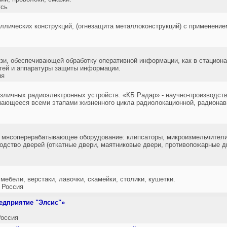
усь
ллических конструкций, (огнезащита металлоконструкций) с применение
зи, обеспечивающей обработку оперативной информации, как в стациона
тей и аппаратуры защиты информации.
ия
азличных радиоэлектронных устройств. «КБ Радар» - научно-производст
мающееся всеми этапами жизненного цикла радиолокационной, радионав
ясоперерабатывающее оборудование: клипсаторы, микроизмельчители,
водство дверей (откатные двери, маятниковые двери, противопожарные 
ебели, верстаки, лавочки, скамейки, столики, кушетки.
 Россия
дприятие "Элсис"»
оссия