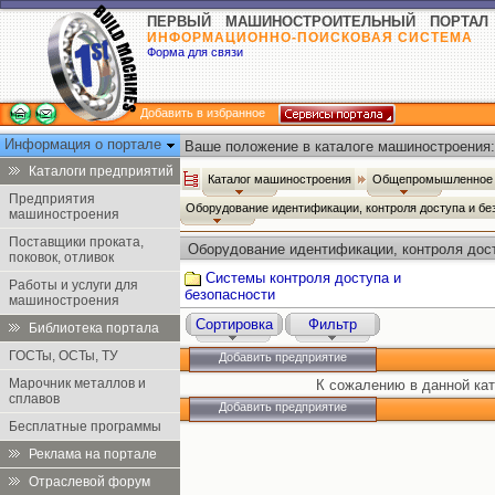
ПЕРВЫЙ МАШИНОСТРОИТЕЛЬНЫЙ ПОРТАЛ
ИНФОРМАЦИОННО-ПОИСКОВАЯ СИСТЕМА
Форма для связи
Добавить в избранное
Информация о портале
Ваше положение в каталоге машиностроения:
Каталоги предприятий
Каталог машиностроения
Общепромышленное 
Предприятия
Оборудование идентификации, контроля доступа и б
машиностроения
Поставщики проката,
Оборудование идентификации, контроля дост
поковок, отливок
Системы контроля доступа и
Работы и услуги для
безопасности
машиностроения
Сортировка
Фильтр
Библиотека портала
ГОСТы, ОСТы, ТУ
Добавить предприятие
Марочник металлов и
К сожалению в данной кат
сплавов
Добавить предприятие
Бесплатные программы
Реклама на портале
Отраслевой форум