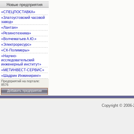
Новые предприятия
«СПЕЦПОСТАВКА»
«Златоустовский часовой
завод»
«Лантан»
«Резинотехника»
«Волчематьев А.Ю.»
«Электроресурс»
«СК-Полимеры»
«Научно-
исследовательский
инженерный институт»
«МЕТИНВЕСТ-СЕРВИС»
«Шадрин Инжиниринг»
Предприятий на портале:
8576
Добавить предприятие
Copyright
©
2006-2