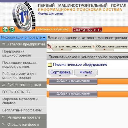
ПЕРВЫЙ МАШИНОСТРОИТЕЛЬНЫЙ ПОРТАЛ
ИНФОРМАЦИОННО-ПОИСКОВАЯ СИСТЕМА
Форма для связи
Добавить в избранное
Информация о портале
Ваше положение в каталоге машиностроения:
Каталоги предприятий
Каталог машиностроения
Общепромышленное 
Предприятия
машиностроения
Пневматическое и компрессорное оборудова
Поставщики проката,
Пневматическое оборудование
поковок, отливок
Сортировка
Фильтр
Работы и услуги для
машиностроения
Добавить предприятие
Библиотека портала
ГОСТы, ОСТы, ТУ
Добавить предприятие
Марочник металлов и
сплавов
Бесплатные программы
Реклама на портале
Отраслевой форум