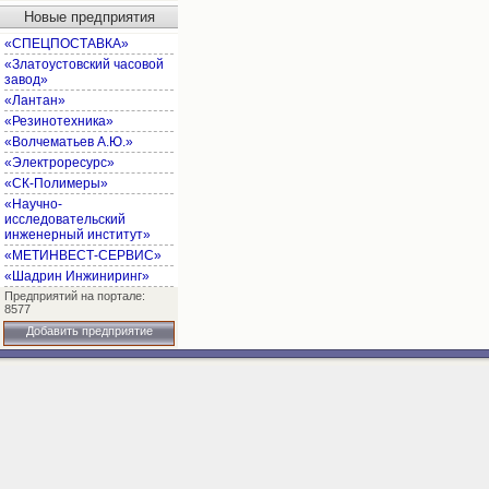
Новые предприятия
«СПЕЦПОСТАВКА»
«Златоустовский часовой
завод»
«Лантан»
«Резинотехника»
«Волчематьев А.Ю.»
«Электроресурс»
«СК-Полимеры»
«Научно-
исследовательский
инженерный институт»
«МЕТИНВЕСТ-СЕРВИС»
«Шадрин Инжиниринг»
Предприятий на портале:
8577
Добавить предприятие