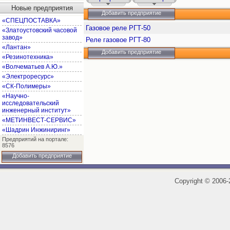
Новые предприятия
Добавить предприятие
«СПЕЦПОСТАВКА»
Газовое реле РГТ-50
«Златоустовский часовой
завод»
Реле газовое РГТ-80
«Лантан»
Добавить предприятие
«Резинотехника»
«Волчематьев А.Ю.»
«Электроресурс»
«СК-Полимеры»
«Научно-
исследовательский
инженерный институт»
«МЕТИНВЕСТ-СЕРВИС»
«Шадрин Инжиниринг»
Предприятий на портале:
8576
Добавить предприятие
Copyright
©
2006-2