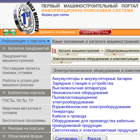
ПЕРВЫЙ МАШИНОСТРОИТЕЛЬНЫЙ ПОРТАЛ
ИНФОРМАЦИОННО-ПОИСКОВАЯ СИСТЕМА
Форма для связи
Добавить в избранное
Информация о портале
Ваше положение в каталоге машиностроения:
Каталоги предприятий
Каталог машиностроения
Общепромышленное 
Предприятия
Электротехническое оборудование и комплектующие
машиностроения
Поставщики проката,
Электротехническое оборудование и компл
поковок, отливок
Аккумуляторы и аккумуляторные батареи
Работы и услуги для
Зарядные станции и устройства
машиностроения
Высоковольтная аппаратура
Низковольтное оборудование
Библиотека портала
Пылевлагозащищенное
ГОСТы, ОСТы, ТУ
электрооборудование
Взрывобезопасное электрооборудование
Марочник металлов и
Генераторы
сплавов
Кабели и провода
Бесплатные программы
Оборудование для производства кабельно-
проводниковой продукции
Реклама на портале
Светотехника и электроламповая продукция
Отраслевой форум
Сортировка
Фильтр