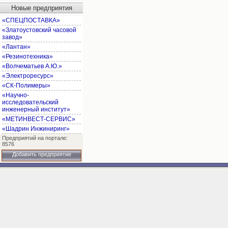
Новые предприятия
«СПЕЦПОСТАВКА»
«Златоустовский часовой
завод»
«Лантан»
«Резинотехника»
«Волчематьев А.Ю.»
«Электроресурс»
«СК-Полимеры»
«Научно-
исследовательский
инженерный институт»
«МЕТИНВЕСТ-СЕРВИС»
«Шадрин Инжиниринг»
Предприятий на портале:
8576
Добавить предприятие