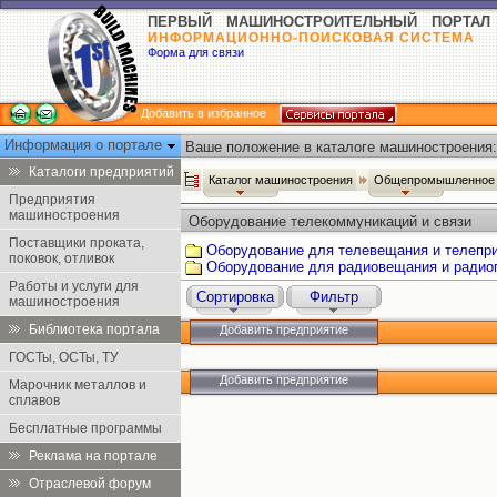
ПЕРВЫЙ МАШИНОСТРОИТЕЛЬНЫЙ ПОРТАЛ
ИНФОРМАЦИОННО-ПОИСКОВАЯ СИСТЕМА
Форма для связи
Добавить в избранное
Информация о портале
Ваше положение в каталоге машиностроения:
Каталоги предприятий
Каталог машиностроения
Общепромышленное 
Предприятия
машиностроения
Оборудование телекоммуникаций и связи
Поставщики проката,
Оборудование для телевещания и телепр
поковок, отливок
Оборудование для радиовещания и радио
Работы и услуги для
Сортировка
Фильтр
машиностроения
Библиотека портала
Добавить предприятие
ГОСТы, ОСТы, ТУ
Добавить предприятие
Марочник металлов и
сплавов
Бесплатные программы
Реклама на портале
Отраслевой форум