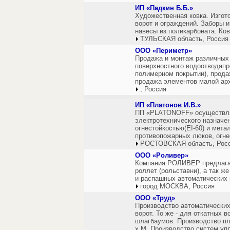
ИП «Падкин Б.Б.»
Художественная ковка. Изгот
ворот и ограждений. Заборы и
навесы из поликарбоната. Ко
ТУЛЬСКАЯ область, Россия
ООО «Периметр»
Продажа и монтаж различных
поверхностного водоотводапро
полимерном покрытии), прода
продажа элементов малой ар
, Россия
ИП «Платонов И.В.»
ПП «PLATONOFF» осуществляе
электротехнического назначе
огнестойкостью(EI-60) и мета
противопожарных люков, огнес
РОСТОВСКАЯ область, Рос
ООО «Роливер»
Компания РОЛИВЕР предлагае
роллет (рольставни), а так ж
и распашных автоматических 
город МОСКВА, Россия
ООО «Труд»
Производство автоматически
ворот. То же - для откатных 
шлагбаумов. Производство пл
х М. Производство систем уп