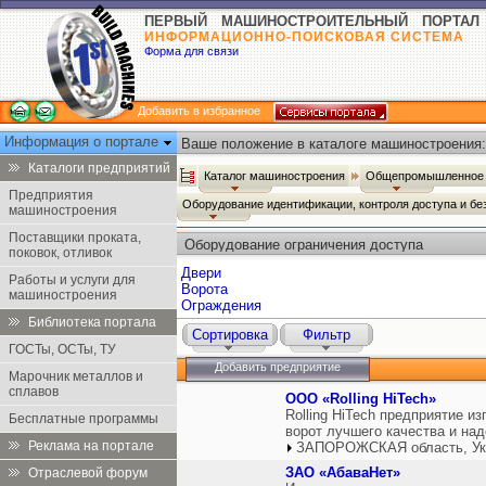
ПЕРВЫЙ МАШИНОСТРОИТЕЛЬНЫЙ ПОРТАЛ
ИНФОРМАЦИОННО-ПОИСКОВАЯ СИСТЕМА
Форма для связи
Добавить в избранное
Информация о портале
Ваше положение в каталоге машиностроения:
Каталоги предприятий
Каталог машиностроения
Общепромышленное 
Предприятия
Оборудование идентификации, контроля доступа и б
машиностроения
Поставщики проката,
Оборудование ограничения доступа
поковок, отливок
Двери
Работы и услуги для
Ворота
машиностроения
Ограждения
Библиотека портала
Сортировка
Фильтр
ГОСТы, ОСТы, ТУ
Добавить предприятие
Марочник металлов и
сплавов
ООО «Rolling HiTech»
Rolling HiTech предприятие 
Бесплатные программы
ворот лучшего качества и на
Реклама на портале
ЗАПОРОЖСКАЯ область, Ук
ЗАО «АбаваНет»
Отраслевой форум