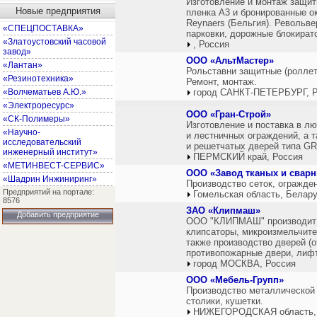
Изготовление и монтаж защит
Новые предприятия
пленка А3 и бронированные о
Reynaers (Бельгия). Револьв
«СПЕЦПОСТАВКА»
парковки, дорожные блокират
«Златоустовский часовой
, Россия
завод»
ООО «АльтМастер»
«Лантан»
Рольставни защитные (роллет
«Резинотехника»
Ремонт, монтаж.
«Волчематьев А.Ю.»
город САНКТ-ПЕТЕРБУРГ, Р
«Электроресурс»
ООО «Гран-Строй»
«СК-Полимеры»
Изготовление и поставка в л
«Научно-
и лестничных ограждений, а 
исследовательский
и решетчатых дверей типа G
инженерный институт»
ПЕРМСКИЙ край, Россия
«МЕТИНВЕСТ-СЕРВИС»
ООО «Завод тканых и сварн
«Шадрин Инжиниринг»
Производство сеток, огражден
Предприятий на портале:
Гомельская область, Белар
8576
ЗАО «Клипмаш»
Добавить предприятие
ООО "КЛИПМАШ" производит 
клипсаторы, микроизмельчите
также производство дверей (о
противопожарные двери, лифт
город МОСКВА, Россия
ООО «Мебель-Групп»
Производство металлической 
столики, кушетки.
НИЖЕГОРОДСКАЯ область,