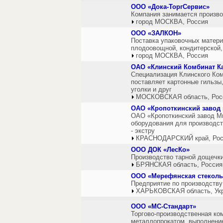
ООО «Дока-ТоргСервис»
Компания занимается произво
город МОСКВА, Россия
ООО «ЗАЛКОН»
Поставка упаковочных матер
плодоовощной, кондитерской
город МОСКВА, Россия
ОАО «Клинский Комбинат К
Специализация Клинского Ком
поставляет картонные гильзы
уголки и друг
МОСКОВСКАЯ область, Рос
ОАО «Кропоткинский завод
ОАО «Кропоткинский завод Ми
оборудования для производст
- экстру
КРАСНОДАРСКИЙ край, Рос
ООО ДОК «ЛесКо»
Производство тарной дощечки
БРЯНСКАЯ область, Россия
ООО «Мерефянская стеколь
Предприятие по производств
ХАРЬКОВСКАЯ область, Ук
ООО «МС-Стандарт»
Торгово-производственная ко
металлопрокатом, выполнение 