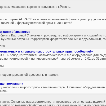
дством барабанов картонно-навивных в г.Рязань.
иалов фирмы AL PACK на основе алюминиевой фольги для продуктов мяс
, табачной и фармацевтической промышленностей.
артонной Упаковки»
бината Картонной Упаковки - производство гофрокартона и изделий из 
, бумажные патроны, гофрокартон крафт трехслойный и двухслойный, г
сия
 монтажных и специальных строительных приспособлений»
ССП» завод-изготовитель автоматического и п/а оборудования для выд
ва полиэтиленовой и полипропиленовой тары объемом от 0.01 до 35 лит
сия
, оцилиндрованной древесины и паллет.
ная компания»
у узкогорлой и широкогорлой стеклянной тары. Оснащено оборудование
раина
мпания. Основные виды деятельности: производство и поставка изделий 
работ по металлообработке на заказ, оказание иных услуг по договора