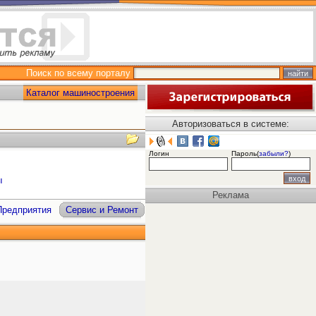
Поиск по всему порталу
Каталог машиностроения
Авторизоваться в системе:
Логин
Пароль(
забыли?
)
ы
Реклама
Предприятия
Сервис и Ремонт