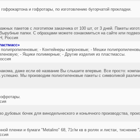
 гофрокартона и гофротары, по изготовлению бугорчатой прокладки.
жных пакетов с логотипом заказчика от 100 шт, от 3 дней. Пакеты изго
Вырубные папки. С образцами можете ознакомиться на сайте или подвез
, Россия
ластмасс»
 полипропиленовые; - Контейнеры капроновые; - Мешки полипропиленов
тиленовую; - Ящики полимерные; - Другие изделия из пластмассы.
оссия
акома, даже если её название Вы слышите впервые. Все просто: компан
ма успешно. Мы производим полиэтиленовые пакеты с символикой различ
гофротары.
сия
о дубовых бочек для винодельческого и коньячного производства, прои
й пленки и бумаги "Metalino" 68, 71г/м кв в ролях и листах, тиснение "
ссия