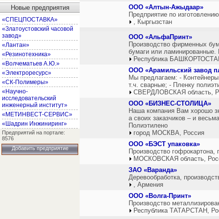
ООО «Алтын-Ажыдаар»
Новые предприятия
Предприятие по изготовлению
«СПЕЦПОСТАВКА»
, Кыргызстан
«Златоустовский часовой
завод»
ООО «АльфаПринт»
Производство фирменных бума
«Лантан»
бумаги или ламинированные. 
«Резинотехника»
Республика БАШКОРТОСТАН
«Волчематьев А.Ю.»
ООО «Арамильский завод п
«Электроресурс»
Мы предлагаем: - Контейнеры
«СК-Полимеры»
т.ч. сварные; - Пленку полиэ
«Научно-
СВЕРДЛОВСКАЯ область, Р
исследовательский
ООО «БИЗНЕС-СТОЛИЦА»
инженерный институт»
Наша компания Вам хорошо зн
«МЕТИНВЕСТ-СЕРВИС»
а своих заказчиков – и весь
«Шадрин Инжиниринг»
Полиэтилено
город МОСКВА, Россия
Предприятий на портале:
8576
ООО «БЭСТ упаковка»
Добавить предприятие
Производство гофрокартона, 
МОСКОВСКАЯ область, Рос
ЗАО «Варанда»
Деревообработка, производств
, Армения
ООО «Волга-Принт»
Производство металлизированно
Республика ТАТАРСТАН, Ро