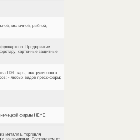
ной, молочной, рыбной,
гофрокартона. Предприятие
офротару, картонные защитные
ува ПЭТ-тары; экструзионного
ров; - любых видов пресс-форм;
м немецкой фирмы HEYE.
из металла, торговля
м с заказчиками. Поставляем от