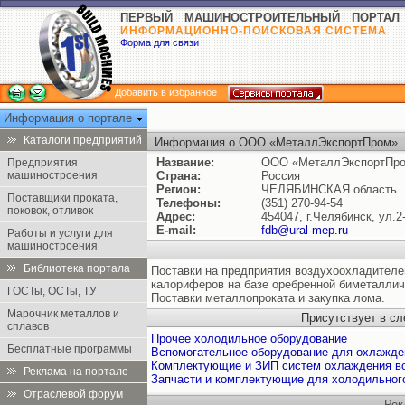
ПЕРВЫЙ МАШИНОСТРОИТЕЛЬНЫЙ ПОРТАЛ
ИНФОРМАЦИОННО-ПОИСКОВАЯ СИСТЕМА
Форма для связи
Добавить в избранное
Информация о портале
Каталоги предприятий
Информация о ООО «МеталлЭкспортПром»
Название:
ООО «МеталлЭкспортПр
Предприятия
машиностроения
Страна:
Россия
Регион:
ЧЕЛЯБИНСКАЯ область
Поставщики проката,
Телефоны:
(351) 270-94-54
поковок, отливок
Адрес:
454047, г.Челябинск, ул.2
E-mail:
fdb@ural-mep.ru
Работы и услуги для
машиностроения
Библиотека портала
Поставки на предприятия воздухоохладителе
калориферов на базе оребренной биметаллич
ГОСТы, ОСТы, ТУ
Поставки металлопроката и закупка лома.
Марочник металлов и
Присутствует в с
сплавов
Прочее холодильное оборудование
Бесплатные программы
Вспомогательное оборудование для охлажде
Комплектующие и ЗИП систем охлаждения в
Реклама на портале
Запчасти и комплектующие для холодильног
Отраслевой форум
Рек