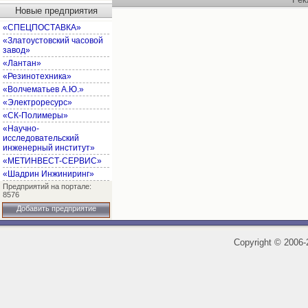
Новые предприятия
«СПЕЦПОСТАВКА»
«Златоустовский часовой
завод»
«Лантан»
«Резинотехника»
«Волчематьев А.Ю.»
«Электроресурс»
«СК-Полимеры»
«Научно-
исследовательский
инженерный институт»
«МЕТИНВЕСТ-СЕРВИС»
«Шадрин Инжиниринг»
Предприятий на портале:
8576
Добавить предприятие
Copyright
©
2006-2