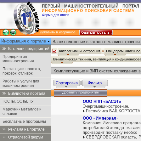
ПЕРВЫЙ МАШИНОСТРОИТЕЛЬНЫЙ ПОРТАЛ
ИНФОРМАЦИОННО-ПОИСКОВАЯ СИСТЕМА
Форма для связи
Добавить в избранное
Информация о портале
Ваше положение в каталоге машиностроения:
Каталоги предприятий
Каталог машиностроения
Общепромышленное 
Предприятия
Климатическая техника, вентиляция и кондициониров
машиностроения
Поставщики проката,
Комплектующие и ЗИП систем охлаждения в
поковок, отливок
Работы и услуги для
Сортировка
Фильтр
машиностроения
Добавить предприятие
Библиотека портала
ГОСТы, ОСТы, ТУ
ООО НПП «БАСЭТ»
Энергомашиностроение.
Марочник металлов и
Республика БАШКОРТОСТАН
сплавов
ООО «Империал»
Бесплатные программы
Компания Империал предлагае
потребителей холода: магази
Реклама на портале
производит поставку необхо
СВЕРДЛОВСКАЯ область, Р
Отраслевой форум