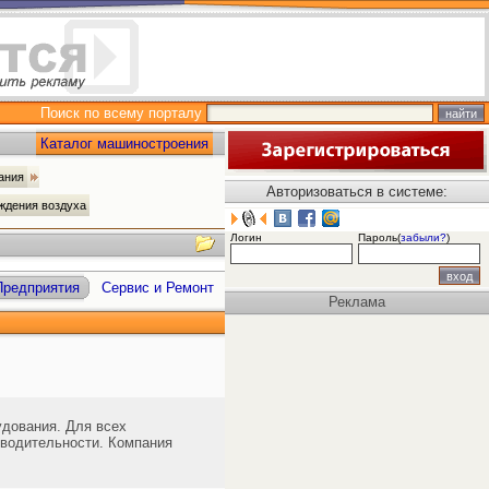
Поиск по всему порталу
Каталог машиностроения
вания
Авторизоваться в системе:
ждения воздуха
Логин
Пароль(
забыли?
)
Предприятия
Сервис и Ремонт
Реклама
удования. Для всех
зводительности. Компания