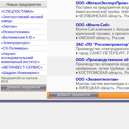
ООО «МеталлЭкспортПром»
Новые предприятия
Поставки на предприятия воз
«СПЕЦПОСТАВКА»
биметаллической трубки, бой
ЧЕЛЯБИНСКАЯ область, Ро
«Златоустовский часовой
завод»
ООО «Монти-Сиб»
«Лантан»
Монти-Сиб компания с больши
«Резинотехника»
криогенной техники, и проче
«Волчематьев А.Ю.»
ОМСКАЯ область, Россия
«Электроресурс»
ЗАО «ПО "Росэлектромотор
«СК-Полимеры»
Производство электродвигате
город САНКТ-ПЕТЕРБУРГ, Р
«Научно-
исследовательский
ООО «Производственное об
инженерный институт»
Производство аппаратов возд
«МЕТИНВЕСТ-СЕРВИС»
оребренные, пучки трубные, 
КОСТРОМСКАЯ область, Ро
«Шадрин Инжиниринг»
Предприятий на портале:
ООО «Эковентмонтаж»
8576
Монтаж систем вентиляции и 
Добавить предприятие
ЛИПЕЦКАЯ область, Россия
Добавить предприятие