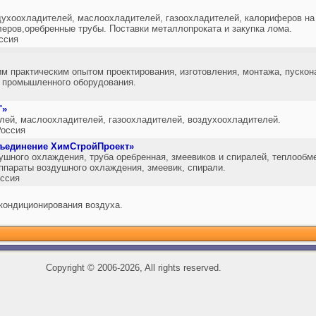
духоохладителей, маслоохладителей, газоохладителей, калориферов на
леров,оребренные трубы. Поставки металлопроката и закупка лома.
ссия
м практическим опытом проектирования, изготовления, монтажа, пуско
го промышленного оборудования.
"»
лей, маслоохладителей, газоохладителей, воздухоохладителей.
оссия
ъединение ХимСтройПроект»
ушного охлаждения, труба оребренная, змеевиков и спиралей, теплообм
аппараты воздушного охлаждения, змеевик, спирали.
ссия
кондиционирования воздуха.
Copyright
©
2006-2026, All rights reserved.